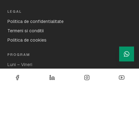
LEGAL
Politica de confidentialitate
Termeni si conditii
Politica de cookies
PROGRAM
Luni – Vineri
08:30 – 17:00
Sambata – Duminica
Inchis
©
2026
Tecnoservice Equipment S.R.L. Toate drepturile
rezervate.
·
Created by
Brixwave
CUI
RO11906663
|
Reg. Com.
J40/5811/1999