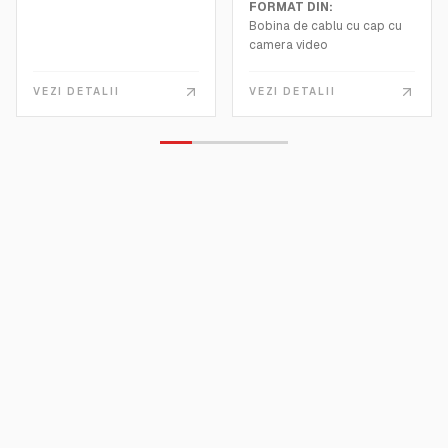
FORMAT DIN:
Bobina de cablu cu cap cu
camera video
Unitate de control cu
monitor LCD integrat cu
VEZI DETALII
VEZI DETALII
inclinare reglabila
Placa de captare
audio/video si microfon
integrate in unitatea
principala
Cablu USB 2.0 pentru
conectarea la un PC extern
(furnizat de client) pentru
vizualizare si inregistrare
audio/video
Cablu de conectare intre
unitatea de control si rola
de cabluri
Incarcator de baterie pentru
bateria interna
Cablu de alimentare pentru
bateria externa de 12 V
(bateria nu este inclusa)