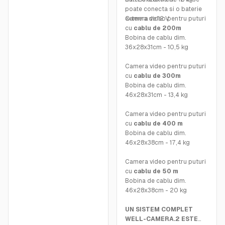
poate conecta si o baterie
externa de 12 V.
Camera video pentru puturi
cu
cablu de 200m
Bobina de cablu dim.
36x28x31cm - 10,5 kg
Camera video pentru puturi
cu
cablu de 300m
Bobina de cablu dim.
46x28x31cm - 13,4 kg
Camera video pentru puturi
cu
cablu de 400 m
Bobina de cablu dim.
46x28x38cm - 17,4 kg
Camera video pentru puturi
cu
cablu de 50 m
Bobina de cablu dim.
46x28x38cm - 20 kg
UN SISTEM COMPLET
WELL-CAMERA.2 ESTE