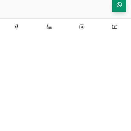
Echipamente de testare si instrumentatie industriala —
solutii certificate si personalizate pentru laboratoare de
cercetare, control si productie.
CONTACT