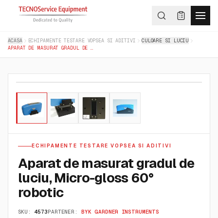
ACASA
ECHIPAMENTE TESTARE VOPSEA SI ADITIVI
CULOARE SI LUCIU
APARAT DE MASURAT GRADUL DE LUCIU, MICRO-GLOSS 60° ROBOTIC
01
/
04
ECHIPAMENTE TESTARE VOPSEA SI ADITIVI
Aparat de masurat gradul de
luciu, Micro-gloss 60°
robotic
SKU:
4573
PARTENER:
BYK GARDNER INSTRUMENTS