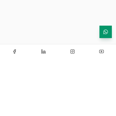
culorilor pe intreg lantul de
aprovizionare – fara
profilare suplimentara
Analiza profesionala a
datelor cu smart-chart
Echipamente de testare si instrumentatie industriala —