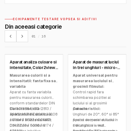
ECHIPAMENTE TESTARE VOPSEA SI ADITIVI
Din aceeasi categorie
01
/
16
BYK GARDNER INSTRUMENTS
BYK GARDNER INSTRUMENTS
Aparat analiza culoare si
Aparat de masurat luciul
SKU:
7605
SKU:
4564
intensitate, Color2view
in trei unghiuri - micro-
Pro X
TRI-gloss µ - BYK-
Masurarea culorii si a
Aparat universal pentru
Gardner
intensitatii: fanta fixa sau
masurarea luciului si
variabila
grosimii filmului:
Aparat cu fanta variabila
Control rapid fara
pentru masurarea culorii
schimbarea pozitiei al
conform standardelor DIN
luciului si al grosimii
EN ISO 11664, ISO (2813 /
Caracteristicile
peliculei.
Caracteristici:
7668), ASTM (D2244 / E308
aparatului de analiza a
Unghiuri de 20°, 60° si 85°
/ E1164 / D523 / D2457),
culoarii si intensitatii:
pentru acoperiri cu luciu
Aparat de masurat luciul in
DIN (5033 / 5036 / 6174 /
Color2view combina
ridicat pana la mat.
trei unghiuri – vezi
67530).
navigarea intuitiva,
Senzorul Fe/NFe masoara
modificarile de luciu sub