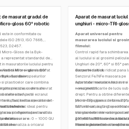
3
SKU:
4564
 de masurat gradul de
Aparat de masurat luciul i
 Micro-gloss 60° robotic
unghiuri - micro-TRI-gloss
BYK-Gardner
 este in conformitate cu
Aparat universal pentru
dele ISO 2813, ISO 7668,
masurarea luciului si grosi
523, D2457.
filmului:
l Micro-Gloss de la Byk-
Control rapid fara schimbarea 
 a reprezentat standardul de
al luciului si al grosimii peliculei
 in masuratorile luciului pentru
Unghiuri de 20°, 60° si 85° pen
i. Acesta este singurul aparat
ristici Micro-gloss 60°
acoperiri cu luciu ridicat pana l
Caracteristici:
are a luciului vopselurilor
c Byk-Gardner:
Senzorul Fe/NFe masoara pe
 si plasticelor care combina
substraturi metalice feroase si
Aparat de masurat luciul in trei
inalta precizie, usurina de
ergonomic si usor de manevrat
nemagnetice.
– vezi modificarile de luciu sub
 si multe alte functii
e baleiere sus-jos si ecranul
drept. Pentru a obtine diferente
te. In plus, software-ul smart-
 meniu faciliteaza operatia de
pe intreaga gama de la mat pa
Micro-TRI-gloss combina 20°, 
te instrumentul ideal pentru
 a luciului
catii tehnice:
luciu ridicat, au fost specificate
85° intr-un singur glossmetru
tarea profesionala si analiza
noza inteligenta pentru citiri
standardele internationale trei
trei geometrii intr-o singura uni
a a datelor.
 precizie
u de masurare:
0 – 1000 GU
geometrii de masurare a luciulu
permite sa fiti in conformitate c
20°, 60° si 85° intr-unul: de la 
tatea de analiza a oricarui
ilitate:
Fiecare geometrie este optimiz
standardele internationale si s
intens la luciu slab – aveti la