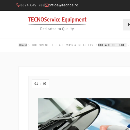
0374 649 700
office@tecnos.ro
ACASA
ECHIPAMENTE TESTARE VOPSEA SI ADITIVI
CULOARE SI LUCIU
01
/
09