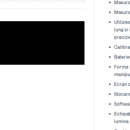
Masurar
Masurar
Utilize
lung si
precizi
Calibra
Baterie
Forma 
manipul
Ecran c
Stocare
Softwar
Echipat
lumina 