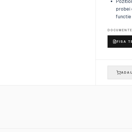
Pozitio
probei 
functie
DOCUMENT
FISA T
ADAU
NER INSTRUMENTS
BYK GARDNER INSTRUMENTS