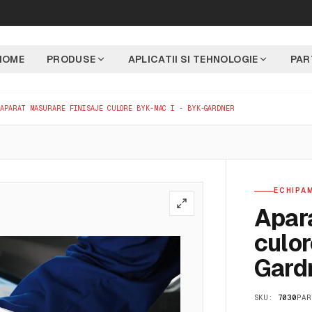
HOME
PRODUSE
APLICATII SI TEHNOLOGIE
PAR
APARAT MASURARE FINISAJE CULORE BYK-MAC I - BYK-GARDNER
ECHIPAM
Apara
culor
Gard
SKU:
7030
PAR