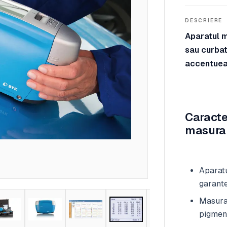
DESCRIERE
Aparatul m
sau curbat
accentueaz
Caracte
masurare
Aparatu
garante
Masurar
pigmen