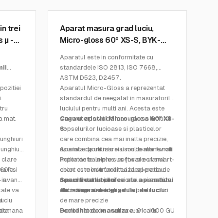
SKU:
4570
n trei
Aparat masura grad luciu,
 µ -
Micro-gloss 60° XS-S, BYK-
Gardner
Aparatul este in conformitate cu
mii
standardele ISO 2813, ISO 7668,
ASTM D523, D2457.
pozitiei
Aparatul Micro-Gloss a reprezentat
.
standardul de neegalat in masuratorile
tru
luciului pentru multi ani. Acesta este
a mat.
singurul aparat de masurare a luciului
Caracteristici Micro-gloss 60° XS-
vopselurilor lucioase si plasticelor
S:
 unghiuri
care combina cea mai inalta precizie,
 unghiul
usurinta de utilizare si multe alte functii
Aparat ergonomic si usor de manevrat
 clare
importante. In plus, software-ul smart-
Rotita de baleiere sus-jos si ecranul
na la
60° si
chart este instrumentul ideal pentru
color cu meniu faciliteaza operatia de
 in
 – avand
documentarea profesionala si analiza
masurare a luciului
Specificatii tehnice ale aparatului
tate va
eficienta a datelor.
Autodiagnoza inteligenta pentru citiri
de masurare a gradului de luciu:
i.
u
luciu
de mare precizie
ata
a
 indemana
Posibilitatea de analiza a oricarui
Domeniu de masurare:
0 – 1000 GU