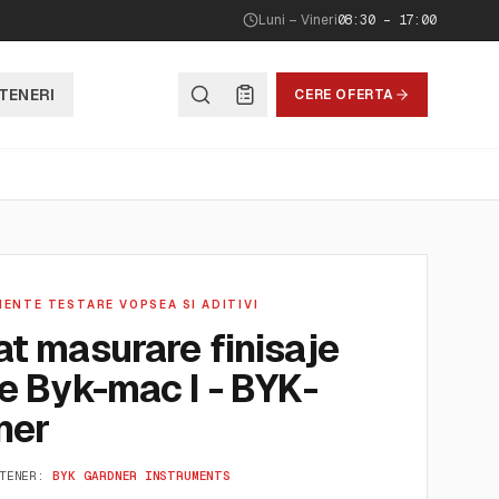
Luni – Vineri
08:30 – 17:00
TENERI
CERE OFERTA
ENTE TESTARE VOPSEA SI ADITIVI
t masurare finisaje
e Byk-mac I - BYK-
ner
TENER:
BYK GARDNER INSTRUMENTS