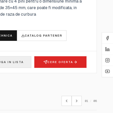
nare cu 4 pini pentru o dimensiune minima a
de 35×45 mm, care poate fi modificata, in
 de raza de curbura
E
EHNICA
CATALOG PARTENER
GA IN LISTA
CERE OFERTA
01
/
08
BYK GARDNER INSTRUMENTS