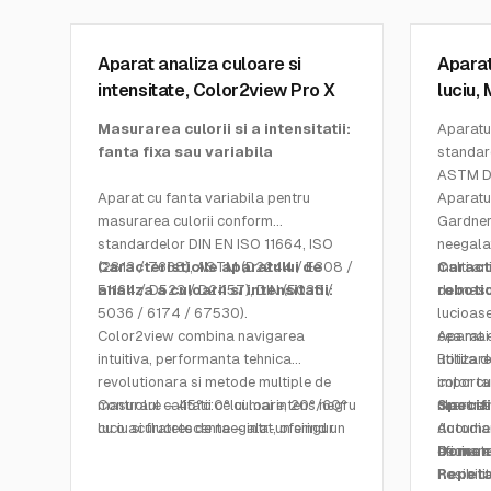
SKU:
7605
SKU:
457
Aparat analiza culoare si
Aparat
intensitate, Color2view Pro X
luciu,
Masurarea culorii si a intensitatii:
Aparatul
fanta fixa sau variabila
standar
ASTM D
Aparat cu fanta variabila pentru
Aparatu
masurarea culorii conform
Gardner
standardelor DIN EN ISO 11664, ISO
neegalat
(2813 / 7668), ASTM (D2244 / E308 /
Caracteristicile aparatului de
multi an
Caracte
E1164 / D523 / D2457), DIN (5033 /
analiza a culoarii si intensitatii:
de masur
roboti
5036 / 6174 / 67530).
lucioase
Color2view combina navigarea
cea mai 
Aparat 
intuitiva, performanta tehnica
utilizare
Rotita d
revolutionara si metode multiple de
importan
color cu
masurare – 45°c:0° culoare, 20°/60°
Controlul calitatii celui mai intens negru
chart es
masurare
Specifi
luciu si fluorescenta – intr-un singur
cu o acuratete de neegalat, oferind un
documen
Autodiag
spectrofotometru de banc cu
mod Jetness special
eficient
de mare
Domeni
performanta maxima pentru cel mai
Evaluarea obiectiva a culorii (45°c:0°),
Posibili
Repetab