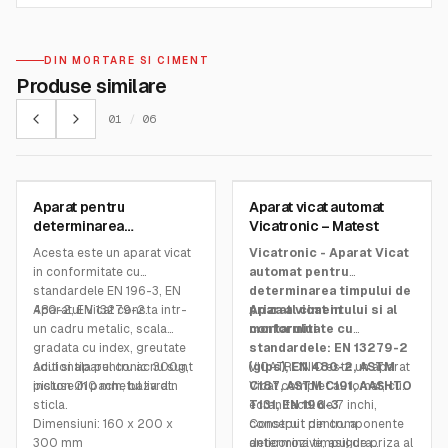
DIN MORTARE SI CIMENT
Produse similare
01
/
06
MATEST
MATEST
Aparat pentru
Aparat vicat automat
SKU:
E055N
SKU:
E044A
determinarea
Vicatronic – Matest
consistentei cimentului-
Acesta este un aparat vicat
Vicatronic - Aparat Vicat
Matest
in conformitate cu
automat pentru
standardele EN 196-3, EN
determinarea timpului de
480-2, EN 13279-2.
Aparatul Vicat consta intr-
priza al cimentului si al
Aparat vicat in
un cadru metalic, scala
mortarului
conformitate cu
gradata cu index, greutate
standardele: EN 13279-2
aditionala pentru ac 300g,
Acul si tiparul conic nu sunt
(gips), EN 480-2, ASTM
VICATRONIC este un aparat
piston Ø10 mm, baza din
incluse in pachetul livrat.
C187, ASTM C191, AASHTO
Vicat complet automat, cu
sticla.
T131, EN 196-3
ecran tactil de 7 inchi,
Dimensiuni: 160 x 200 x
conceput pentru a
Construit din componente
300 mm
determina timpul de priza al
anticorozive, asigura