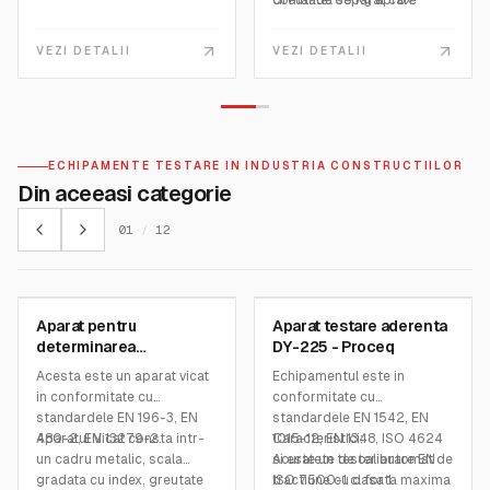
comanda separat care
Greutate: 65 Kg aprox.
1200W
include intrerupatorul
Greutate: 15 kg
principal, contorul digital
VEZI DETALII
VEZI DETALII
automat de caderi, butonul
de pornire/oprire.
ECHIPAMENTE TESTARE IN INDUSTRIA CONSTRUCTIILOR
Din aceeasi categorie
01
/
12
MATEST
SCREENING EAGLE
Aparat pentru
Aparat testare aderenta
SKU:
E055N
SKU:
34630000
determinarea
DY-225 - Proceq
consistentei cimentului-
Acesta este un aparat vicat
Echipamentul este in
Matest
in conformitate cu
conformitate cu
standardele EN 196-3, EN
standardele EN 1542, EN
480-2, EN 13279-2.
Aparatul Vicat consta intr-
1015-12, EN 1348, ISO 4624
Caracteristici:
un cadru metalic, scala
si este un tester automat de
Acuratete de calibrare EN
gradata cu index, greutate
tractiune cu o forta maxima
ISO 7500-1 clasa 1