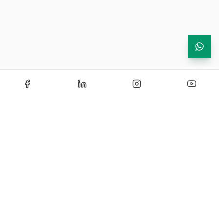
Echipamente de testare si instrumentatie industriala —
solutii certificate si personalizate pentru laboratoare de