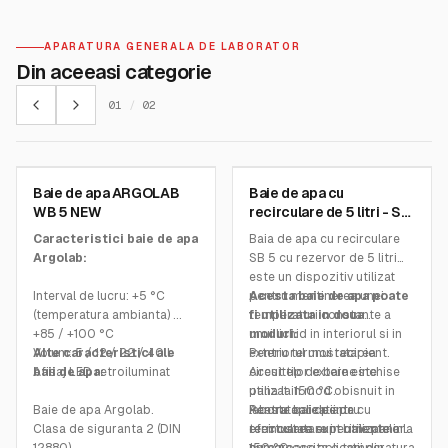
APARATURA GENERALA DE LABORATOR
Din aceeasi categorie
01
/
02
Baie de apa ARGOLAB
Baie de apa cu
SKU:
41201592
SKU:
612.1029.06
WB 5 NEW
recirculare de 5 litri - SB
5T – FALC
Caracteristici baie de apa
Baia de apa cu recirculare
Argolab:
SB 5 cu rezervor de 5 litri
este un dispozitiv utilizat
Interval de lucru: +5 °C
pentru mentinerea unei
Acesta baie de apa poate
(temperatura ambianta) ...
temperaturi constante a
fi utilizata in doua
+85 / +100 °C
unui lichid in interiorul si in
moduri:
Volum: 5 / 12 / 22 / 40 l
Alte caracteristici ale
exteriorul unui recipient.
Pentru termostatarea
Afisaj LED retroiluminat
baii de apa:
Acest tip de baie este
circuitelor externe inchise
utilizat in mod obisnuit in
pana la 150 °C.
Baie de apa Argolab.
laboratoare pentru
Pentru aplicatii de
Aceste bai de apa cu
Clasa de siguranta 2 (DIN
efectuarea experimentelor
termostatare in baie pana la
recirculare sunt utilizate in