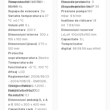
Alimentare: 220 ± 10% V -
Temporizator
99 : 59
Pornire intarziata
Clasa de protectie
0
50/60 Hz.
hh:mm
programabila (zi, ora)
Clasa de protectie
IP 30
Supapa de evacuare
Da
Presiune pompa
190
Variatie temperatura
la 37
mbar 9 lt/min
°C ±0,1 °C
Inaltime de ridicare
1,8
Volum util
5 L
mt 7,8 lt/min
Alimentare
230 V
Dimensiuni rezervor
Dimensiuni interne
300 x
LxLxH 100x125x150 mm
155 x 150 mm
Capacitate
5 L
Dimensiuni (placa)
270 x
Temporizator
120 mm
digital
99:59:59 sau infinit
Protectie
supratemperatura
Electronica
Temperatura de
functionare
+5 °C...100 °C
Afisaj
LCD
Reglementari
2006/95/CE
- 2004/108/CE - EN61326-
1:2006 - EN6101G-1:2010 -
Omogenitatea
EN61010-2-010:2003
temperaturii la
37
°C ±0,2 °C
Rezolutie
0,1
Dimensiuni ambalaj (L x A
x I)
550 x 300 x 400 mm
Capacitate rack
2 sloturi