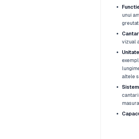
Functi
unui am
greutat
Cantari
vizual 
Unitat
exemplu
lungime
altele 
Sistem
cantari
masurat
Capacul