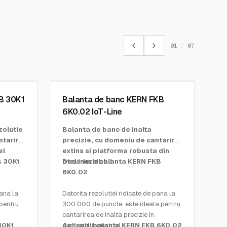
01
/
07
KERN AND SOHN GMBH
SKU:
FKB 6K0.02
B 30K1
Balanta de banc KERN FKB
6K0.02 IoT-Line
zolutie
Balanta de banc de inalta
ntarire
precizie, cu domeniu de cantarire
el
extins si platforma robusta din
B 30K1
otel inoxidabil
Descriere balanta KERN FKB
6K0.02
pana la
Datorita rezolutiei ridicate de pana la
pentru
300.000 de puncte, este ideala pentru
cantarirea de inalta precizie in
30K1
domeniul industrial
Aplicatii balanta KERN FKB 6K0.02