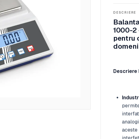
DESCRIERE
Balanta
1000-2 
pentru 
domeniu
Descriere 
Industr
permit
interfa
analogi
aceste 
interfe