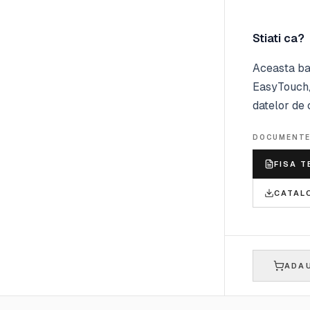
Stiati ca?
Aceasta ba
EasyTouch, 
datelor de 
DOCUMENT
FISA T
CATAL
ADAU