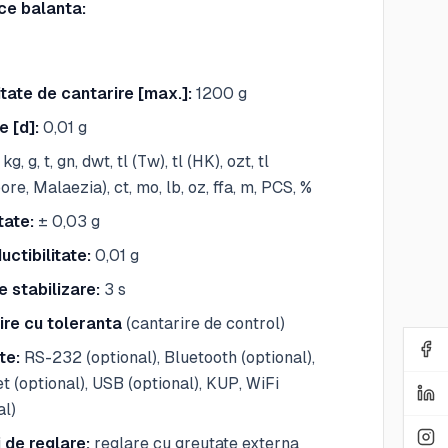
ce balanta:
tate de cantarire [max.]:
1200 g
e [d]:
0,01 g
kg, g, t, gn, dwt, tl (Tw), tl (HK), ozt, tl
ore, Malaezia), ct, mo, lb, oz, ffa, m, PCS, %
tate:
± 0,03 g
ctibilitate:
0,01 g
 stabilizare:
3 s
ire cu toleranta
(cantarire de control)
te:
RS-232 (optional), Bluetooth (optional),
t (optional), USB (optional), KUP, WiFi
al)
 de reglare:
reglare cu greutate externa