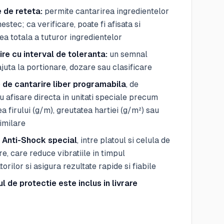
e de reteta:
permite cantarirea ingredientelor
estec; ca verificare, poate fi afisata si
ea totala a tuturor ingredientelor
re cu interval de toleranta:
un semnal
ajuta la portionare, dozare sau clasificare
e de cantarire liber programabila
, de
 afisare directa in unitati speciale precum
a firului (g/m), greutatea hartiei (g/m²) sau
similare
 Anti-Shock special
, intre platoul si celula de
re, care reduce vibratiile in timpul
orilor si asigura rezultate rapide si fiabile
 de protectie este inclus in livrare