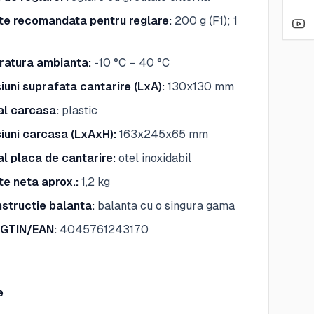
te recomandata pentru reglare:
200 g (F1); 1
atura ambianta:
-10 °C – 40 °C
uni suprafata cantarire (LxA):
130x130 mm
al carcasa:
plastic
iuni carcasa (LxAxH):
163x245x65 mm
al placa de cantarire:
otel inoxidabil
te neta aprox.:
1,2 kg
nstructie balanta:
balanta cu o singura gama
GTIN/EAN:
4045761243170
e