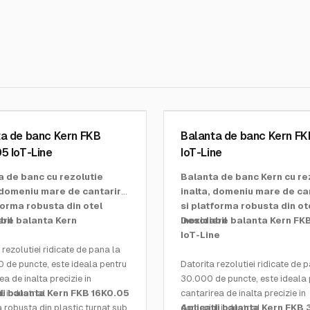
 SOHN GMBH
KERN AND SOHN GMBH
 16K0.05
SKU:
FKB 30K1
a de banc Kern FKB
Balanta de banc Kern FK
5 IoT-Line
IoT-Line
a de banc cu rezolutie
Balanta de banc Kern cu re
, domeniu mare de cantarire
inalta, domeniu mare de ca
forma robusta din otel
si platforma robusta din ot
bil
ere balanta Kern
inoxidabil
Descriere balanta Kern FK
IoT-Line
 rezolutiei ridicate de pana la
 de puncte, este ideala pentru
Datorita rezolutiei ridicate de 
ea de inalta precizie in
30.000 de puncte, este ideala 
 industrial
ii balanta Kern FKB 16K0.05
cantarirea de inalta precizie in
 robusta din plastic turnat sub
domeniul industrial
Aplicatii balanta Kern FKB 