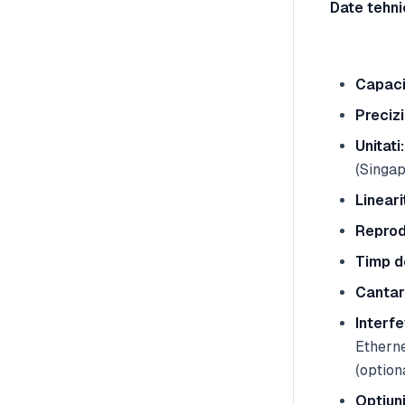
Date tehni
Capaci
Precizi
Unitati:
(Singap
Lineari
Reprodu
Timp de
Cantar
Interfe
Etherne
(option
Optiuni