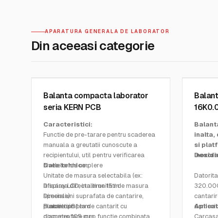
APARATURA GENERALA DE LABORATOR
Din aceeasi categorie
KERN AND SOHN GMBH
KERN AND
SKU:
PCB
SKU:
FKB
Balanta compacta laborator
Balant
seria KERN PCB
16K0.0
Caracteristici:
Balant
Functie de pre-tarare pentru scaderea
inalta
manuala a greutatii cunoscute a
si plat
recipientului, util pentru verificarea
inoxida
Descri
nivelelor de umplere
Date tehnice:
Unitate de masura selectabila (ex:
Datorita
afisarea directa in unitati de masura
Display LCD, inaltime 15 m
320.000
speciale)
Dimensiuni suprafata de cantarire,
cantarir
Functie simpla de cantarit cu
platan tip:
diametru 81 mm
domeniul
Aplicat
documentare cu o functie combinata
diametru 105 mm
Carcasa