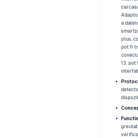
carcasa
Adaptoa
a datel
smartph
plus, c
pot fi 
conecta
13, pot
interfa
Protoc
detecta
dispozi
Concep
Functi
greutat
verific