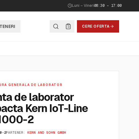
Luni – Vineri
08:30 – 17:00
TENERI
CERE OFERTA
URA GENERALA DE LABORATOR
ta de laborator
acta Kern IoT-Line
1000-2
0-2
PARTENER:
KERN AND SOHN GMBH