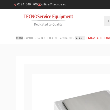
0374 649 700
office@tecnos.ro
ACASA
APARATURA GENERALA DE LABORATOR
BALANTE
BALANTA DE LAB