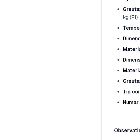
Greuta
kg (F1)
Temper
Dimensi
Materi
Dimens
Materi
Greuta
Tip co
Numar 
Observati