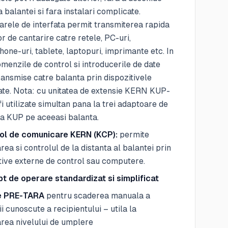
 balantei si fara instalari complicate.
rele de interfata permit transmiterea rapida
or de cantarire catre retele, PC-uri,
one-uri, tablete, laptopuri, imprimante etc. In
omenzile de control si introducerile de date
transmise catre balanta prin dispozitivele
te. Nota: cu unitatea de extensie KERN KUP-
 fi utilizate simultan pana la trei adaptoare de
ta KUP pe aceeasi balanta.
ol de comunicare KERN (KCP):
permite
rea si controlul de la distanta al balantei prin
tive externe de control sau computere.
t de operare standardizat si simplificat
e PRE-TARA
pentru scaderea manuala a
ii cunoscute a recipientului – utila la
area nivelului de umplere