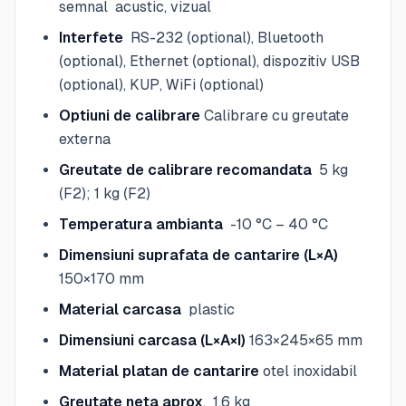
semnal acustic, vizual
Interfete
RS-232 (optional), Bluetooth
(optional), Ethernet (optional), dispozitiv USB
(optional), KUP, WiFi (optional)
Optiuni de calibrare
Calibrare cu greutate
externa
Greutate de calibrare recomandata
5 kg
(F2); 1 kg (F2)
Temperatura ambianta
-10 °C – 40 °C
Dimensiuni suprafata de cantarire (L×A)
150×170 mm
Material carcasa
plastic
Dimensiuni carcasa (L×A×I)
163×245×65 mm
Material platan de cantarire
otel inoxidabil
Greutate neta aprox
. 1,6 kg