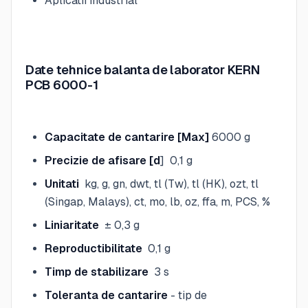
Aplicatii industrial
Date tehnice balanta de laborator KERN
PCB 6000-1
Capacitate de cantarire [Max]
6000 g
Precizie de afisare [d
] 0,1 g
Unitati
kg, g, gn, dwt, tl (Tw), tl (HK), ozt, tl
(Singap, Malays), ct, mo, lb, oz, ffa, m, PCS, %
Liniaritate
± 0,3 g
Reproductibilitate
0,1 g
Timp de stabilizare
3 s
Toleranta de cantarire
- tip de