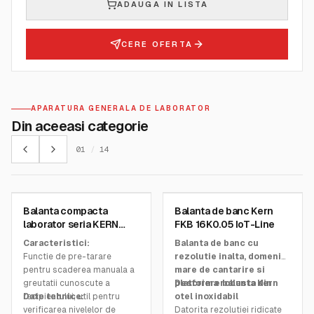
ADAUGA IN LISTA
CERE OFERTA
APARATURA GENERALA DE LABORATOR
Din aceeasi categorie
01
/
14
KERN AND SOHN GMBH
KERN AND SOHN GMBH
Balanta compacta
Balanta de banc Kern
SKU:
PCB
SKU:
FKB 16K0.05
laborator seria KERN
FKB 16K0.05 IoT-Line
PCB
Caracteristici:
Balanta de banc cu
Functie de pre-tarare
rezolutie inalta, domeniu
pentru scaderea manuala a
mare de cantarire si
greutatii cunoscute a
platforma robusta din
Descriere balanta Kern
recipientului, util pentru
Date tehnice:
otel inoxidabil
verificarea nivelelor de
Datorita rezolutiei ridicate