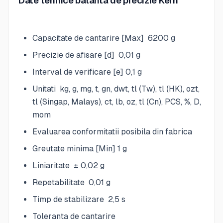
Date tehnice balanta de precizie Kern
Capacitate de cantarire [Max] 6200 g
Precizie de afisare [d] 0,01 g
Interval de verificare [e] 0,1 g
Unitati kg, g, mg, t, gn, dwt, tl (Tw), tl (HK), ozt,
tl (Singap, Malays), ct, lb, oz, tl (Cn), PCS, %, D,
mom
Evaluarea conformitatii posibila din fabrica
Greutate minima [Min] 1 g
Liniaritate ± 0,02 g
Repetabilitate 0,01 g
Timp de stabilizare 2,5 s
Toleranta de cantarire