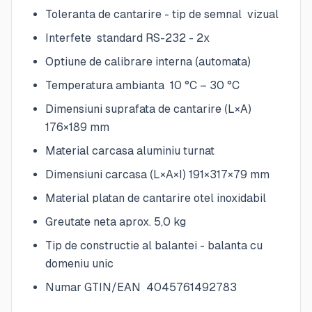
Toleranta de cantarire - tip de semnal vizual
Interfete standard RS-232 - 2x
Optiune de calibrare interna (automata)
Temperatura ambianta 10 °C – 30 °C
Dimensiuni suprafata de cantarire (L×A)
176×189 mm
Material carcasa aluminiu turnat
Dimensiuni carcasa (L×A×I) 191×317×79 mm
Material platan de cantarire otel inoxidabil
Greutate neta aprox. 5,0 kg
Tip de constructie al balantei - balanta cu
domeniu unic
Numar GTIN/EAN 4045761492783