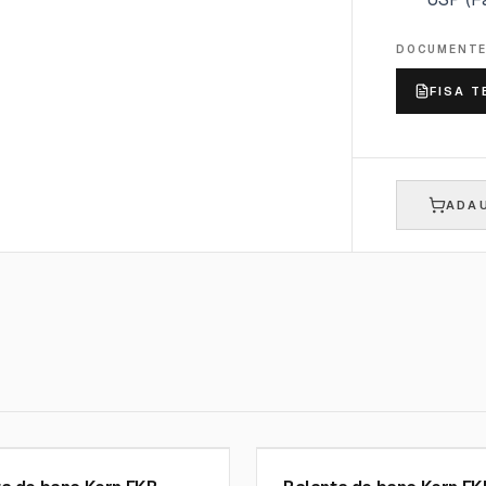
DOCUMENT
FISA T
ADAU
 SOHN GMBH
KERN AND SOHN GMBH
 16K0.05
SKU:
FKB 30K1