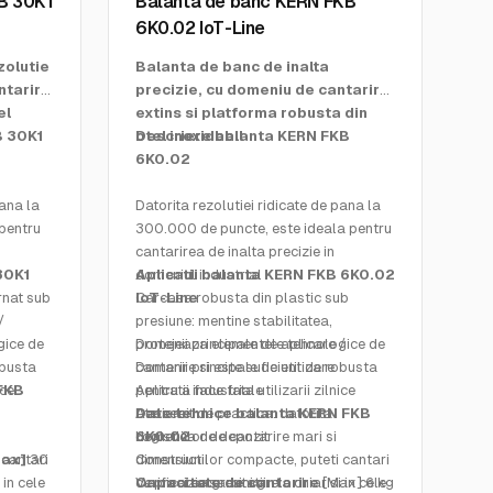
B 30K1
Balanta de banc KERN FKB
6K0.02 IoT-Line
zolutie
Balanta de banc de inalta
ntarire
precizie, cu domeniu de cantarire
el
extins si platforma robusta din
B 30K1
otel inoxidabil
Descriere balanta KERN FKB
6K0.02
pana la
Datorita rezolutiei ridicate de pana la
pentru
300.000 de puncte, este ideala pentru
cantarirea de inalta precizie in
30K1
domeniul industrial
Aplicatii balanta KERN FKB 6K0.02
rnat sub
Carcasa robusta din plastic sub
IoT-Line
/
presiune: mentine stabilitatea,
gice de
protejeaza elementele tehnologice de
Domenii principale de aplicare /
obusta
cantarire si este suficient de robusta
Domenii principale de utilizare
ice
 FKB
pentru a face fata utilizarii zilnice
Aplicatii industriale
Deosebit de practica: datorita
Ateliere
Date tehnice balanta KERN FKB
domeniilor de cantarire mari si
Logistica de depozit
6K0.02
 cantari
Max]
30
dimensiunilor compacte, puteti cantari
Constructii
 in cele
cu precizie sarcini grele chiar si in cele
Verificarea greutatii
Capacitate de cantarire
[Max] 6 kg