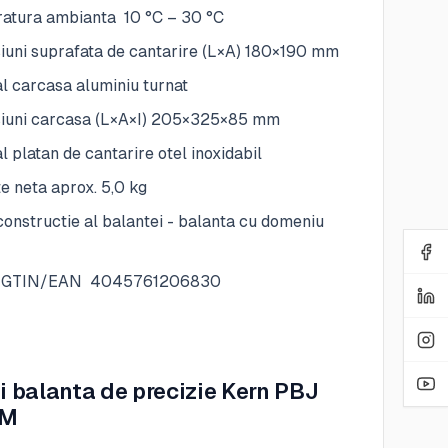
atura ambianta 10 °C – 30 °C
iuni suprafata de cantarire (L×A) 180×190 mm
l carcasa aluminiu turnat
iuni carcasa (L×A×I) 205×325×85 mm
l platan de cantarire otel inoxidabil
e neta aprox. 5,0 kg
constructie al balantei - balanta cu domeniu
 GTIN/EAN 4045761206830
ii balanta de precizie Kern PBJ
2M