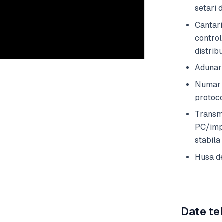
setari 
Cantari
control
distrib
Adunare
Numar d
protoco
Transmi
PC/impr
stabila
Husa de
Date te