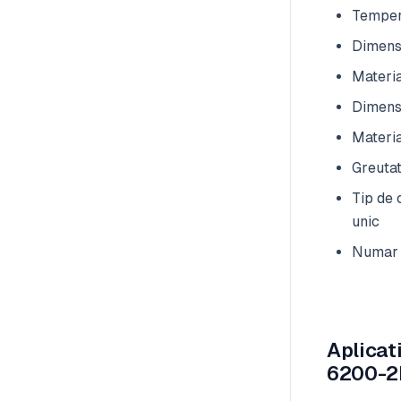
Temper
Dimens
Materia
Dimens
Materia
Greutat
Tip de 
unic
Numar
Aplicat
6200-