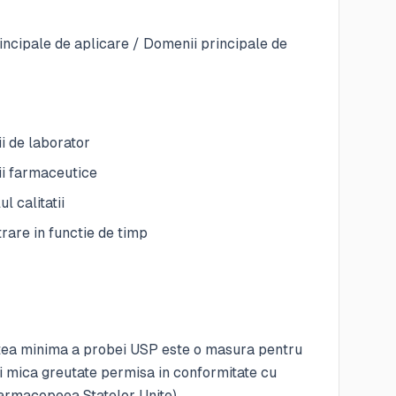
incipale de aplicare / Domenii principale de
ii de laborator
ii farmaceutice
l calitatii
trare in functie de timp
tea minima a probei USP este o masura pentru
 mica greutate permisa in conformitate cu
rmacopeea Statelor Unite).