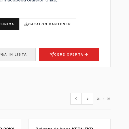
E
EHNICA
CATALOG PARTENER
GA IN LISTA
CERE OFERTA
01
/
07
KERN AND SOHN GMBH
SKU:
FKB 6K0.02