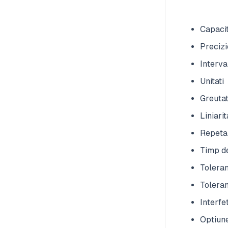
Capaci
Precizi
Interva
Unitati 
Greutat
Liniari
Repetab
Timp de
Tolera
Toleran
Interf
Optiune