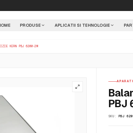
HOME
PRODUSE
APLICATII SI TEHNOLOGIE
PAR
CIZIE KERN PBJ 6200-2M
APARAT
Balan
PBJ 
SKU:
PBJ 620