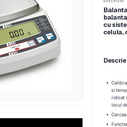
DESCRIERE
Balanta
balanta
cu sist
celula, 
Descrie
Calibra
si temp
ridicat
locul d
Carcasa
Functie