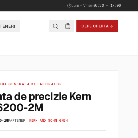
Luni – Vineri
08:30 – 17:00
TENERI
CERE OFERTA
URA GENERALA DE LABORATOR
ta de precizie Kern
6200-2M
0-2M
PARTENER:
KERN AND SOHN GMBH