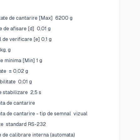
tate de cantarire [Max] 6200 g
e de afisare [d] 0,01 g
l de verificare [e] 0,1 g
kg, g
e minima [Min] 1 g
tate ± 0,02 g
ilitate 0,01 g
 stabilizare 2,5 s
nta de cantarire
ta de cantarire - tip de semnal vizual
ete standard RS-232
 de calibrare interna (automata)