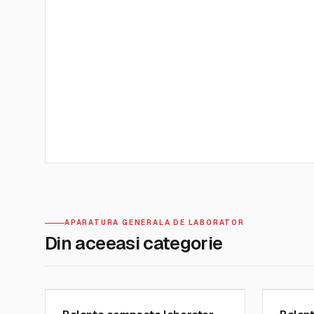
APARATURA GENERALA DE LABORATOR
Din aceeasi categorie
KERN AND SOHN GMBH
KERN AND
SKU:
PCB
SKU:
FKB