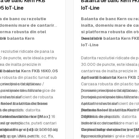
a de banc Kern FKB
Balanta de banc Kern FK
5 IoT-Line
IoT-Line
a de banc cu rezolutie
Balanta de banc Kern cu re
, domeniu mare de cantarire
inalta, domeniu mare de ca
forma robusta din otel
si platforma robusta din ot
bil
ere balanta Kern
inoxidabil
Descriere balanta Kern FK
IoT-Line
 rezolutiei ridicate de pana la
 de puncte, este ideala pentru
Datorita rezolutiei ridicate de 
ea de inalta precizie in
30.000 de puncte, este ideala 
 industrial
ii balanta Kern FKB 16K0.05
cantarirea de inalta precizie in
 robusta din plastic turnat sub
domeniul industrial
Aplicatii balanta Kern FKB 
: mentine stabilitatea,
principale de aplicare /
Carcasa robusta din plastic tu
aza elementele tehnologice de
principale de utilizare
presiune: mentine stabilitatea,
Domenii principale de aplicare 
e si este suficient de robusta
i industriale
protejeaza elementele tehnolo
Domenii principale de utilizare
face fata utilizarii zilnice
ehnice balanta de banc
cantarire si este suficient de r
Aplicatii industriale
 de practica: datorita
a de depozit
pentru a face fata utilizarii ziln
Ateliere
Date tehnice balanta Kern
or de cantarire mari si
a constructiilor
tate de cantarire [Max]
16
Deosebit de practica: datorita
Logistica de depozit
30K1
nilor compacte, puteti cantari
rea greutatii
domeniilor de cantarire mari si
Indistria constructiilor
ie sarcini grele chiar si in spatii
digitale
e de afisare [d]
0,00005 kg
dimensiunilor compacte, puteti
Verificarea greutatii
Capacitate de cantarire [
estranse. Utila pentru
ca?
kg, g, gn, dwt, ozt, lb, oz, ffa,
cu precizie sarcini grele chiar si
Procese digitale
kg