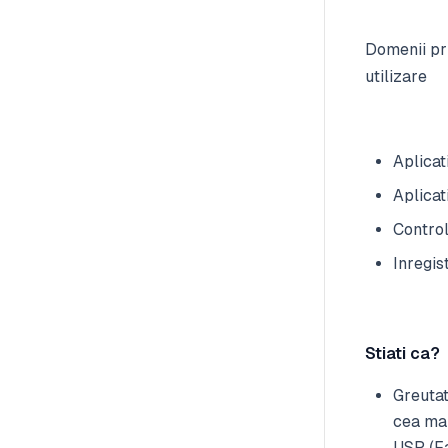
Domenii pr
utilizare
Aplicat
Aplicat
Controlu
Inregis
Stiati ca?
Greuta
cea mai
USP (Fa