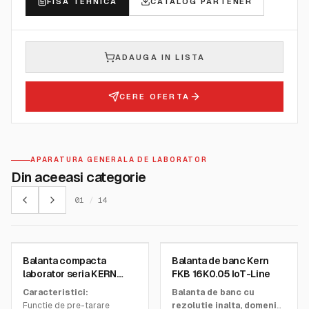
FISA TEHNICA
CATALOG PARTENER
ADAUGA IN LISTA
CERE OFERTA
APARATURA GENERALA DE LABORATOR
Din aceeasi categorie
01
/
14
KERN AND SOHN GMBH
KERN AND SOHN GMBH
Balanta compacta
Balanta de banc Kern
SKU:
PCB
SKU:
FKB 16K0.05
laborator seria KERN
FKB 16K0.05 IoT-Line
PCB
Caracteristici:
Balanta de banc cu
Functie de pre-tarare
rezolutie inalta, domeniu