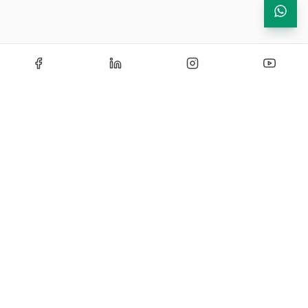
Echipamente de testare si instrumentatie industriala —
solutii certificate si personalizate pentru laboratoare de
cercetare, control si productie.
CONTACT