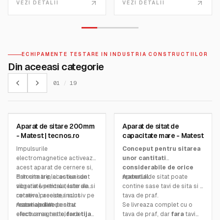
VEZI DETALII
VEZI DETALII
ECHIPAMENTE TESTARE IN INDUSTRIA CONSTRUCTIILOR
Din aceeasi categorie
01
/
19
MATEST
MATEST
Aparat de sitare 200mm
Aparat de sitat de
SKU:
A059-11
SKU:
A061N
- Matest | tecnos.ro
capacitate mare - Matest
Impulsurile
Conceput pentru sitarea
electromagnetice activeaza
unor cantitati
acest aparat de cernere si,
considerabile de orice
datorita triplei actiuni de
Prin urmare, acestea sunt
material.
Aparatul de sitat poate
vibratie (verticala, laterala si
sugerate pentru teste de
contine sase tavi de sita si o
rotativa), acestea sunt
cernere precise, inclusiv pe
tava de praf.
recomandate pentru
materiale fine.
Acest aparat de sitat
Se livreaza complet cu o
efectuarea testelor de
electromagnetic,
fara tija
tava de praf, dar
fara
tavi