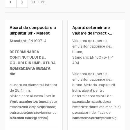
01
/
08
MATEST
MATEST
Aparat de compactare a
Aparat determinare
SKU:
A124
SKU:
B090
umpluturilor - Matest
valoare de impact -
Matest
Standard:
EN 1097-4
Valoarea de rupere a
emulsiilor cationice de
DETERMINAREA
bitum,
CONTINUTULUI DE
Standard: EN 13075-1 IP
GOLURI DIN UMPLUTURA
494
COMPACTATA USCATA
Aparatul este alcatuit
din:
Valoarea de rupere a
emulsiilor cationice de
cilindru cu diametrul interior
bitum. Metoda umpluturii
de 25,4 mm;
minerale
Echipament pentru
piston care aluneca liber in
determinarea valorii de
cilindru cu un joc lateral
Pentru a efectua testul este
rupere a emulsiilor
spatula de nichel, doua
maxim de 0,20 ± 0,05 mm;
necesar un dispozitiv de
cationice, (versiune manuala)
farfurii rotunde din
patru coloane si o baza
masurare (calibru vernier cu
care cuprinde: Tava de
portelan.
metalica care sustine
o precizie de 0,01 mm).
Greutate:
4 kg
alimentare cu umplutura,
Greutate: aproximativ 2 kg.
ansamblul.
completa cu baza de sprijin
si clema, spatula de nichel