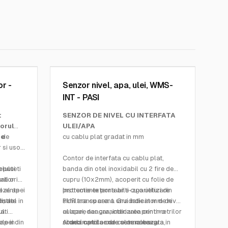
PASI MEASURING INSTRUMENTS
SKU:
WMS-INT
or -
Senzor nivel, apa, ulei, WMS-
INT - PASI
t
SENZOR DE NIVEL CU INTERFATA
iorul
ULEI/APA
de
 de
cu cablu plat gradat in mm
 si usor
Contor de interfata cu cablu plat,
elului
 puteti
banda din otel inoxidabil cu 2 fire de
rilor
ati orice
cupru (10x2mm), acoperit cu folie de
l al apei
rezente
protectie externa anti-zgarieturi din
Instrumente portabile cu o utilizare
ntrol in
ersate
i, de
PUR transparent. Gradatie in mm de
similara cu cea a unui indicator de nivel
ul
ati
culoare neagra, indicarea centimetrilor
al apei, dar caracterizate printr-o
ele in
apei din
si decimetrilor de culoare neagra,
sonda optica care semnaleaza
Atunci cand sonda este coborata in