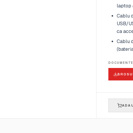
laptop 
Cablu 
USB/USB
ca acce
Cablu d
(bateri
DOCUMENT
BROSU
ADAU