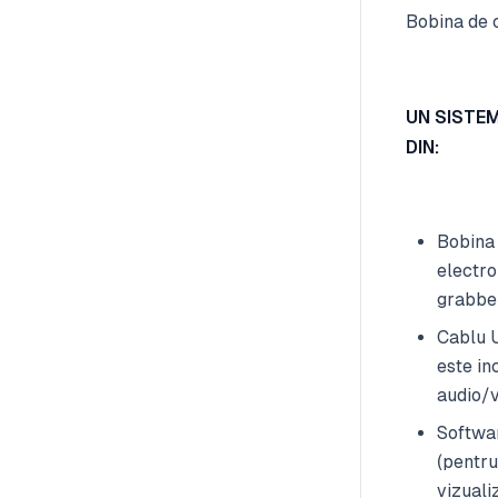
Bobina de 
UN SISTE
DIN:
Bobina 
electro
grabbe
Cablu U
este in
audio/
Softwa
(pentru
vizuali