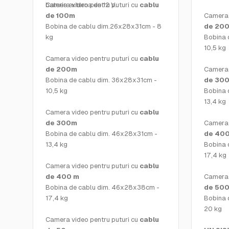
baterie externa de 12 V.
Camera video pentru puturi cu
cablu
de 100m
Camera 
Bobina de cablu dim.26x28x31cm - 8
de 200
kg
Bobina 
10,5 kg
Camera video pentru puturi cu
cablu
de 200m
Camera 
Bobina de cablu dim. 36x28x31cm -
de 300
10,5 kg
Bobina 
13,4 kg
Camera video pentru puturi cu
cablu
de 300m
Camera 
Bobina de cablu dim. 46x28x31cm -
de 40
13,4 kg
Bobina 
17,4 kg
Camera video pentru puturi cu
cablu
de 400 m
Camera 
Bobina de cablu dim. 46x28x38cm -
de 500
17,4 kg
Bobina 
20 kg
Camera video pentru puturi cu
cablu