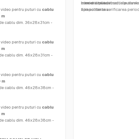
care exista o extractie puterni
interiorul putului.
In mod similar, in solurile aluvi
video pentru puturi cu
cablu
apa subterana.
fi importanta verificarea perio
 m
adancimiifundului sondei pentr
de cablu dim. 36x28x31cm -
verifica innamolirea putului in s
fundul caruia se afla cele mai f
sedimente - care nu sunt retinu
video pentru puturi cu
cablu
filtrele tubulaturii - pot fi acum
 m
timp
de cablu dim. 46x28x31cm -
video pentru puturi cu
cablu
0 m
de cablu dim. 46x28x38cm -
video pentru puturi cu
cablu
 m
de cablu dim. 46x28x38cm -