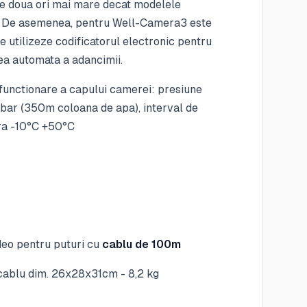
 de doua ori mai mare decat modelele
. De asemenea, pentru Well-Camera3 este
se utilizeze codificatorul electronic pentru
ea automata a adancimii.
 functionare a capului camerei: presiune
ar (350m coloana de apa), interval de
ra -10°C +50°C
eo pentru puturi cu
cablu de 100m
cablu dim. 26x28x31cm - 8,2 kg