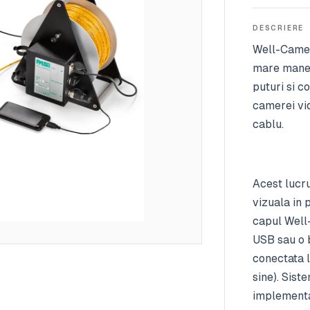
DESCRIERE
Well-Camer
mare manevr
puturi si 
camerei vid
cablu.
Acest lucru
vizuala in 
capul Well
USB sau o b
conectata 
sine). Sist
implementat