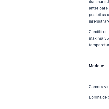
iluminarii
anterioare
posibil sa 
inregistrar
Conditii de
maxima 35b
temperatu
Modele:
Camera vid
Bobina de 