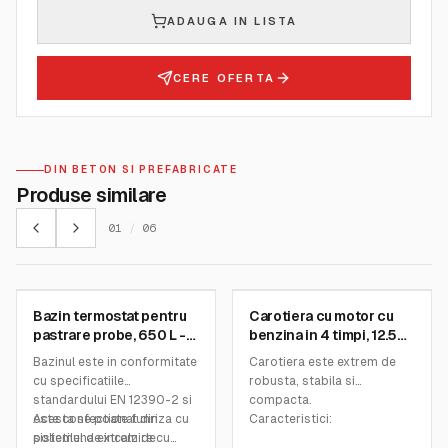
ADAUGA IN LISTA
CERE OFERTA
DIN BETON SI PREFABRICATE
Produse similare
01
/
06
MATEST
MATEST
Bazin termostat pentru
Carotiera cu motor cu
SKU:
C302 KIT
SKU:
C319-02
pastrare probe, 650 L -
benzina in 4 timpi, 12.5
Matest
cp - Matest
Bazinul este in conformitate
Carotiera este extrem de
cu specificatiile
robusta, stabila si
standardului EN 12390-2 si
compacta.
este confectionat din
Acesta se poate funriza cu
Caracteristici:
polietilena extrem de
sistemul de incalzire cu