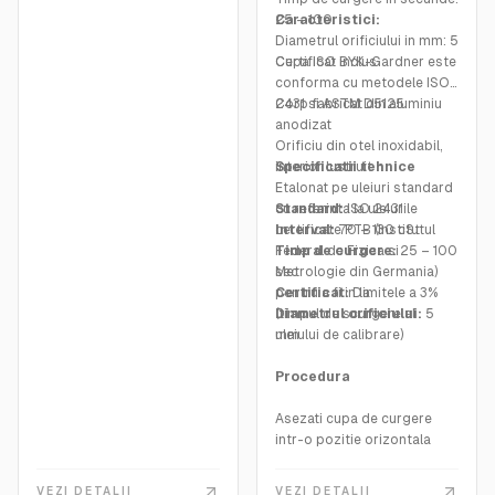
Dimensiuni: 52×62 mm
25 – 100
Caracteristici:
Diametrul orificiului in mm: 5
Certificat inclus
Cupa ISO BYK-Gardner este
conforma cu metodele ISO
2431 si ASTM D5125.
Corp fabricat din aluminiu
anodizat
Orificiu din otel inoxidabil,
interior lustruit
Specificatii tehnice
Etalonat pe uleiuri standard
cu referinta la uleiurile
Standard:
ISO 2431
certificate PTB (Institutul
Interval:
70 – 130 cSt
Federal de Fizica si
Timp de curgere:
25 – 100
Metrologie din Germania)
sec
pentru a fi in limitele a 3%
Certificat:
Da
(timpul de scurgere al
Diametrul orificiului:
5
uleiului de calibrare)
mm
Procedura
Asezati cupa de curgere
intr-o pozitie orizontala
precisa folosind suportul
inelar sau invelisul de
VEZI DETALII
VEZI DETALII