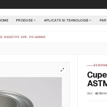
HOME
PRODUSE
APLICATII SI TEHNOLOGIE
PAR
DE VASCOZITATE ASTM, BYK-GARDNER
ECHIPAM
Cupe
ASTM
SKU:
0176
PAR