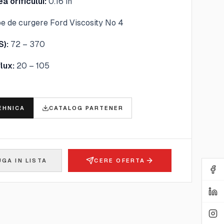
a orificului:
0.16 in
e de curgere Ford Viscosity No 4
S):
72 – 370
lux:
20 – 105
E
EHNICA
CATALOG PARTENER
GA IN LISTA
CERE OFERTA