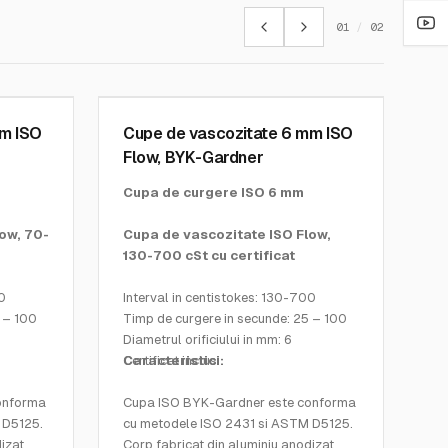
01
/
02
BYK GARDNER INSTRUMENTS
SKU:
0216
mm ISO
Cupe de vascozitate 6 mm ISO
Flow, BYK-Gardner
Cupa de curgere ISO 6 mm
ow, 70-
Cupa de vascozitate ISO Flow,
130-700 cSt cu certificat
30
Interval in centistokes: 130-700
 – 100
Timp de curgere in secunde: 25 – 100
Diametrul orificiului in mm: 6
Certificat inclus
Caracteristici:
onforma
Cupa ISO BYK-Gardner este conforma
 D5125.
cu metodele ISO 2431 si ASTM D5125.
izat
Corp fabricat din aluminiu anodizat