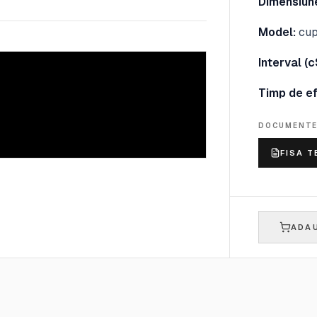
Dimensiune
Model:
cup
Interval (c
Timp de ef
DOCUMENT
FISA T
ADAU