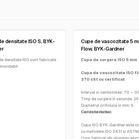
NER INSTRUMENTS
BYK GARDNER INSTRUMENTS
2
SKU:
0215
e densitate ISO S, BYK-
Cupe de vascozitate 5 
er
Flow, BYK-Gardner
e densitate ISO sunt fabricate
Cupa de curgere ISO 5 mm
 inoxidabil
au volum de 50 mL
Cupa de vascozitate ISO Fl
 cu toleranta de 0.1%
370 cSt cu certificat
 sunt efectuate conform ISO la
- 2°C
Interval in centistokes: 70 – 1
uni: 52×34 mm
Timp de curgere in secunde: 25
Diametrul orificiului in mm: 5
Certificat inclus
Caracteristici:
Cupa ISO BYK-Gardner este c
cu metodele ISO 2431 si ASTM
Corp fabricat din aluminiu anod