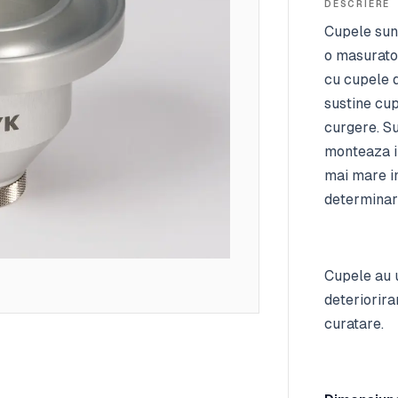
DESCRIERE
Cupele sun
o masuratoa
cu cupele d
sustine cu
curgere. Su
monteaza i
mai mare in
determinari
Cupele au 
deteriorira
curatare.