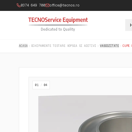
0374 649 700
office@tecnos.ro
ACASA
ECHIPAMENTE TESTARE VOPSEA SI ADITIVI
VASCOZITATE
CUPE 
01
/
04