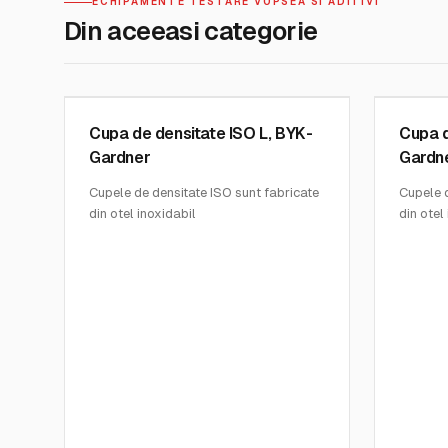
ECHIPAMENTE TESTARE VOPSEA SI ADITIVI
Din aceeasi categorie
BYK GARDNER INSTRUMENTS
BYK GARD
SKU:
1132
SKU:
114
Cupa de densitate ISO L, BYK-
Cupa d
Gardner
Gardn
Cupele de densitate ISO sunt fabricate
Cupele d
din otel inoxidabil
din otel
Cupele au volum de 100 mL
Cupele 
Precizie cu toleranta de 0.1%
Precizie
Testele sunt efectuate conform ISO la
Testele
23°C +/- 2°C
23°C +/
Dimensiuni: 52×62 mm
Dimensi