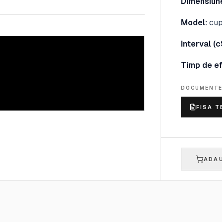
Dimensiune
Model:
cup
Interval (c
Timp de ef
DOCUMENT
FISA T
ADAU