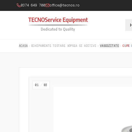
0374 649 700
office@tecnos.ro
ACASA
ECHIPAMENTE TESTARE VOPSEA SI ADITIVI
VASCOZITATE
CUPE 
01
/
03