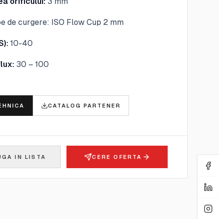
a orificului:
3 mm
e de curgere: ISO Flow Cup 2 mm
S):
10-40
lux:
30 – 100
E
EHNICA
CATALOG PARTENER
GA IN LISTA
CERE OFERTA