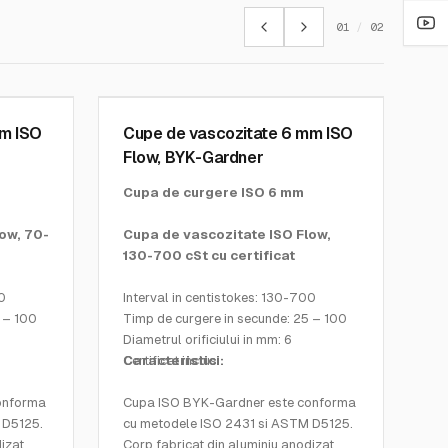
01
/
02
BYK GARDNER INSTRUMENTS
SKU:
0216
mm ISO
Cupe de vascozitate 6 mm ISO
Flow, BYK-Gardner
Cupa de curgere ISO 6 mm
ow, 70-
Cupa de vascozitate ISO Flow,
130-700 cSt cu certificat
30
Interval in centistokes: 130-700
 – 100
Timp de curgere in secunde: 25 – 100
Diametrul orificiului in mm: 6
Certificat inclus
Caracteristici:
onforma
Cupa ISO BYK-Gardner este conforma
 D5125.
cu metodele ISO 2431 si ASTM D5125.
izat
Corp fabricat din aluminiu anodizat