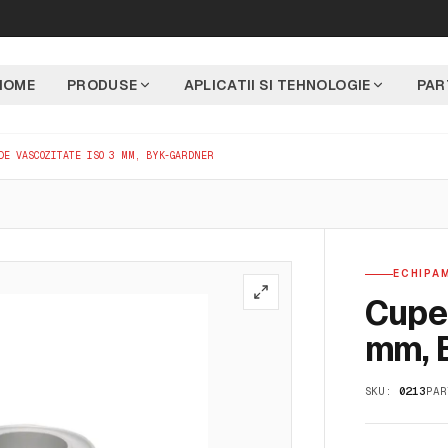
HOME
PRODUSE
APLICATII SI TEHNOLOGIE
PAR
DE VASCOZITATE ISO 3 MM, BYK-GARDNER
ECHIPAM
Cupe 
mm, 
SKU:
0213
PAR