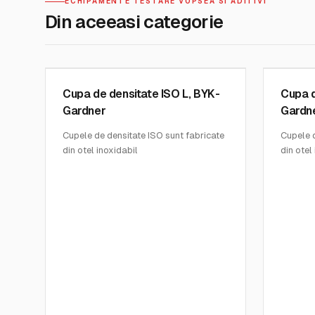
ECHIPAMENTE TESTARE VOPSEA SI ADITIVI
Din aceeasi categorie
BYK GARDNER INSTRUMENTS
BYK GARD
SKU:
1132
SKU:
114
Cupa de densitate ISO L, BYK-
Cupa d
Gardner
Gardn
Cupele de densitate ISO sunt fabricate
Cupele d
din otel inoxidabil
din otel
Cupele au volum de 100 mL
Cupele 
Precizie cu toleranta de 0.1%
Precizie
Testele sunt efectuate conform ISO la
Testele
23°C +/- 2°C
23°C +/
Dimensiuni: 52×62 mm
Dimensi