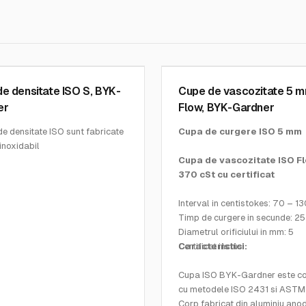
NER INSTRUMENTS
BYK GARDNER INSTRUMENTS
2
SKU:
0215
e densitate ISO S, BYK-
Cupe de vascozitate 5 
er
Flow, BYK-Gardner
e densitate ISO sunt fabricate
Cupa de curgere ISO 5 mm
 inoxidabil
au volum de 50 mL
Cupa de vascozitate ISO Fl
 cu toleranta de 0.1%
370 cSt cu certificat
 sunt efectuate conform ISO la
- 2°C
Interval in centistokes: 70 – 1
uni: 52×34 mm
Timp de curgere in secunde: 25
Diametrul orificiului in mm: 5
Certificat inclus
Caracteristici:
Cupa ISO BYK-Gardner este c
cu metodele ISO 2431 si ASTM
Corp fabricat din aluminiu anod