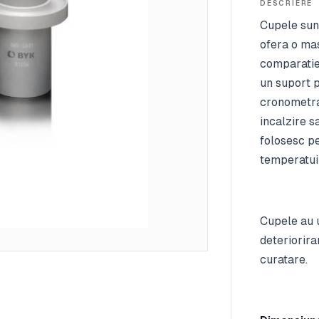
DESCRIERE
Cupele sunt
ofera o mas
comparatie 
un suport p
cronometra
incalzire s
folosesc pe
temperatuii
Cupele au 
deteriorira
curatare.