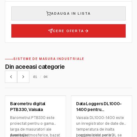
ADAUGA IN LISTA
CERE OFERTA
SISTEME DE MASURA INDUSTRIALE
Din aceeasi categorie
01
/
04
VAISALA
VAISALA
Barometru digital
Data Loggers DL1000-
SKU:
PTB330
SKU:
DL1000-1400
PTB330, Vaisala
1400 pentru
monitorizarea si
Barometrul PTB330 este
Vaisala DL1000-1400 este
cartografierea
proiectat pentru o gama
un inregistrator de date de
temperaturii solicitante,
larga de masuratori ale
temperatura de inalta
Vaisala
presiunii atmosferice, bazat
Avantaje:
precizie. Ideal pentru
Loggerele din seria DL se