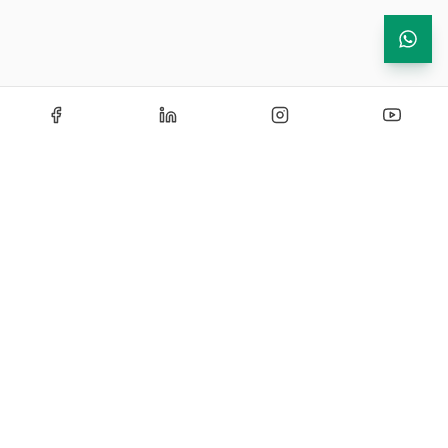
Echipamente de testare si instrumentatie industriala —
solutii certificate si personalizate pentru laboratoare de
cercetare, control si productie.