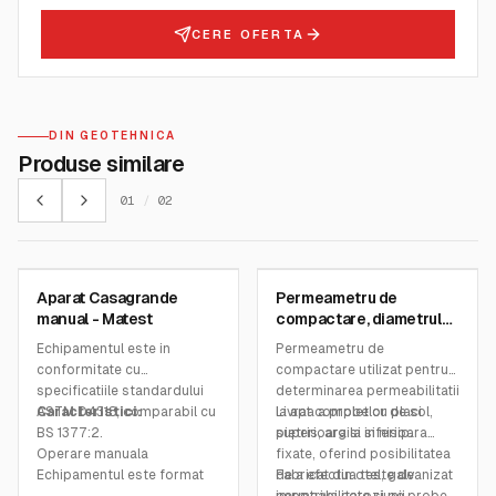
CERE OFERTA
DIN GEOTEHNICA
Produse similare
01
/
02
MATEST
MATEST
Aparat Casagrande
Permeametru de
SKU:
S170
SKU:
S253
manual - Matest
compactare, diametrul
6” - Matest
Echipamentul este in
Permeametru de
conformitate cu
compactare utilizat pentru
specificatiile standardului
determinarea permeabilitatii
ASTM D4318, comparabil cu
Caracteristici:
la apa a probelor de sol,
Livrat complet cu placi
BS 1377:2.
pietris, argila si nisip.
superioara si inferioara
Operare manuala
fixate, oferind posibilitatea
Echipamentul este format
de a efectua teste de
Fabricat din otel, galvanizat