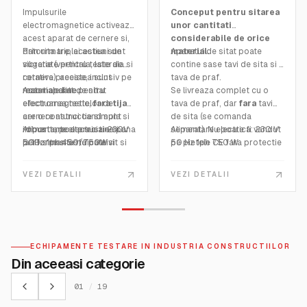
Impulsurile
Conceput pentru sitarea
electromagnetice activeaza
unor cantitati
acest aparat de cernere si,
considerabile de orice
datorita triplei actiuni de
Prin urmare, acestea sunt
material.
Aparatul de sitat poate
vibratie (verticala, laterala si
sugerate pentru teste de
contine sase tavi de sita si o
rotativa), acestea sunt
cernere precise, inclusiv pe
tava de praf.
recomandate pentru
materiale fine.
Acest aparat de sitat
Se livreaza complet cu o
efectuarea testelor de
electromagnetic,
fara tija
tava de praf, dar
fara
tavi
cernere atunci cand sunt
are o constructie simpla si
de sita (se comanda
importante o precizie si o
robusta, poate sustine pana
Alimentare electrica: 230V
separat). Nu poate fi vandut
Alimentare electrica: 230 V
performanta ridicate si
la 10 site si este potrivit si
50Hz 1ph 450/750W
pe pietele CE fara protectie
50 Hz 1ph 750 W
cand sunt necesare utilizari
pentru teste de cernere
(a se vedea accesoriile).
Dimensiuni 585x790x850
continue si intense.
umeda (accesoriu mod.
mm
VEZI DETALII
VEZI DETALII
A046, A047).
Greutate: 180 Kg aprox.
ECHIPAMENTE TESTARE IN INDUSTRIA CONSTRUCTIILOR
Din aceeasi categorie
01
/
19