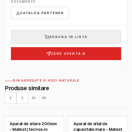
DOCUMENTE
CATALOG PARTENER
ADAUGA IN LISTA
CERE OFERTA
DIN AGREGATE SI ROCI NATURALE
Produse similare
01
/
06
MATEST
MATEST
Aparat de sitare 200mm
Aparat de sitat de
SKU:
A059-11
SKU:
A061N
- Matest | tecnos.ro
capacitate mare - Matest