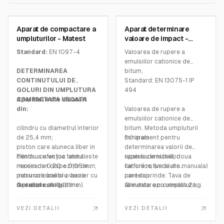
MATEST
MATEST
Aparat de compactare a
Aparat determinare
SKU:
A124
SKU:
B090
umpluturilor - Matest
valoare de impact -
Matest
Standard:
EN 1097-4
Valoarea de rupere a
emulsiilor cationice de
DETERMINAREA
bitum,
CONTINUTULUI DE
Standard: EN 13075-1 IP
GOLURI DIN UMPLUTURA
494
COMPACTATA USCATA
Aparatul este alcatuit
din:
Valoarea de rupere a
emulsiilor cationice de
cilindru cu diametrul interior
bitum. Metoda umpluturii
de 25,4 mm;
minerale
Echipament pentru
piston care aluneca liber in
determinarea valorii de
cilindru cu un joc lateral
Pentru a efectua testul este
rupere a emulsiilor
spatula de nichel, doua
maxim de 0,20 ± 0,05 mm;
necesar un dispozitiv de
cationice, (versiune manuala)
farfurii rotunde din
patru coloane si o baza
masurare (calibru vernier cu
care cuprinde: Tava de
portelan.
metalica care sustine
o precizie de 0,01 mm).
Greutate:
4 kg
alimentare cu umplutura,
Greutate: aproximativ 2 kg.
ansamblul.
completa cu baza de sprijin
si clema, spatula de nichel
VEZI DETALII
VEZI DETALII