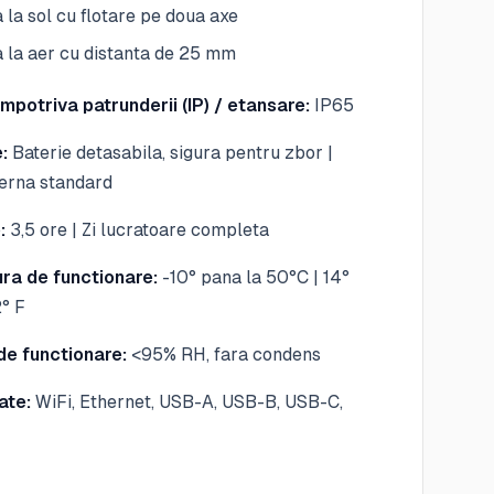
 la sol cu flotare pe doua axe
 la aer cu distanta de 25 mm
impotriva patrunderii (IP) / etansare:
IP65
:
Baterie detasabila, sigura pentru zbor |
terna standard
:
3,5 ore | Zi lucratoare completa
ra de functionare:
-10° pana la 50°C | 14°
2° F
de functionare:
<95% RH, fara condens
ate:
WiFi, Ethernet, USB-A, USB-B, USB-C,