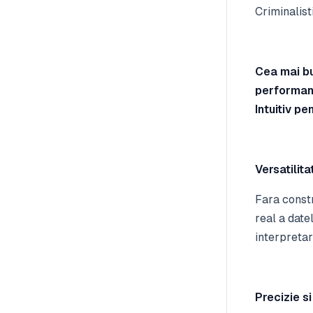
Criminalist
Cea mai bu
performant
Intuitiv pe
Versatilita
Fara constr
real a date
interpretar
Precizie si