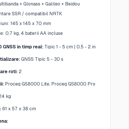
tibanda + Glonass + Galileo + Beidou
tare SSR / compatibil NRTK
iuni:
145 x 145 x 70 mm
e: 0,7 kg, 4 baterii AA incluse
D GNSS in timp real:
Tipic 1 - 5 cm | 0,5 - 2 in
tializare:
GNSS Tipic 5 - 30 s
are roti:
2
ii:
Proceq GS8000 Lite, Proceq GS8000 Pro
24 kg
:
61 x 57 x 38 cm
ena: