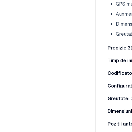
GPS mul
Augmen
Dimens
Greutat
Precizie 3
Timp de ini
Codificato
Configurat
Greutate:
Dimensiuni
Pozitii ant