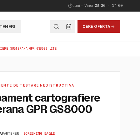
Luni – Vineri
08:30 – 17:00
TENERI
CERE OFERTA
FIERE SUBTERANA GPR GS8000 LITE
MENTE DE TESTARE NEDISTRUCTIVA
pament cartografiere
erana GPR GS8000
A
PARTENER:
SCREENING EAGLE