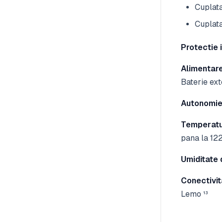
Cuplata
Cuplata
Protectie 
Alimentare
Baterie ex
Autonomie
Temperatu
pana la 12
Umiditate 
Conectivit
Lemo ¹³