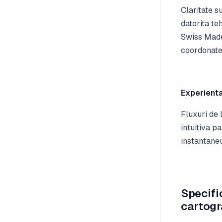
Claritate s
datorita te
Swiss Made,
coordonate
Experienta 
Fluxuri de 
intuitiva pa
instantaneu
Specifi
cartogr