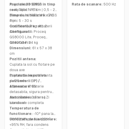
Augmentare SSR /
Precizie 3D GNSS in timp
Rata de scanare:
500 Hz
compatibil NRTK
real:
Tipic 1 - 5 cm | 0,5 - 2
Dimensiuni:
in
Timp de initializare:
145 x 145 x 70
GNSS
mm
Tipic 5 - 30 s
Greutate: 0,7 kg, 4 baterii
Codificatoare roti:
2
AA incluse
Configuratii:
Proceq
GS8000 Lite, Proceq
GS8000 Pro
Greutate:
24 kg
Dimensiuni:
61 x 57 x 38
cm
Pozitii antena:
Cuplata la sol cu flotare pe
doua axe
Cuplata la aer cu distanta
Protectie impotriva
de 25 mm
patrunderii (IP) /
etansare:
Alimentare:
IP65
Baterie
detasabila, sigura pentru
zbor | Baterie externa
Autonomie:
3,5 ore | Zi
standard
lucratoare completa
Temperatura de
functionare:
-10° pana la
50°C | 14° pana la 122° F
Umiditate de functionare:
<95% RH, fara condens