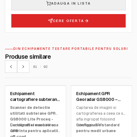
ADAUGA IN LISTA
CERE OFERTA
DIN ECHIPAMENTE TESTARE PORTABILE PENTRU SOLURI
Produse similare
01
/
02
SCREENING EAGLE
SCREENING EAGLE
Echipament
Echipament GPR
SKU:
3955110A
SKU:
39355101
cartografiere subterana
Georadar GS8000 –
GPR GS8000 Lite
Proceq | tecnos.ro
Scanner de detectie
Captarea de imagini si
utilitati subterane GPR
cartografierea a ceea ce se
GS8000 Lite Proceq -
afla ingropat folosind
Cartografiere subterana
Localizati si marcati cu
tehnilogia GPR
Configuratie standard
GPR
usurinta pentru aplicatii
pentru medii urbane
off-road