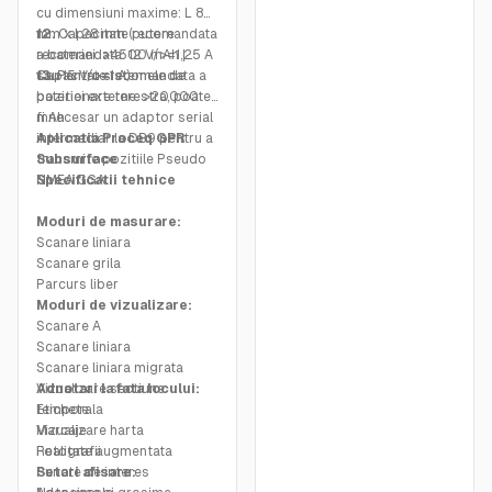
cu dimensiuni maxime: L 85
mm x I 28 mm (putere
12.
Capacitate recomandata
recomandata: 12 V/>=1,25 A
a bateriei: >4500 mAh |
sau 15 V/>=1 A)
Capacitate recomandata a
13.
Pentru sistemele de
bateriei externe: >20000
pozitionare terestra, poate
mAh
fi necesar un adaptor serial
intermediar la DB9 pentru a
Aplicatia Proceq GPR
transmite pozitiile Pseudo
Subsurface
NMEA GGA.
Specificatii tehnice
Moduri de masurare:
Scanare liniara
Scanare grila
Parcurs liber
Moduri de vizualizare:
Scanare A
Scanare liniara
Scanare liniara migrata
Vizualizare sectiune
Adnotari la fata locului:
temporala
Etichete
Vizualizare harta
Marcaje
Realitate augmentata
Fotografii
Puncte de interes
Setari afisare: