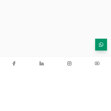
necesare licente
Fara cerinte speciale de
depozitare sau transport
4 moduri de citire
Mod de diagnosticare
Export fisiere de date de pe
PQI 380 prin USB drive