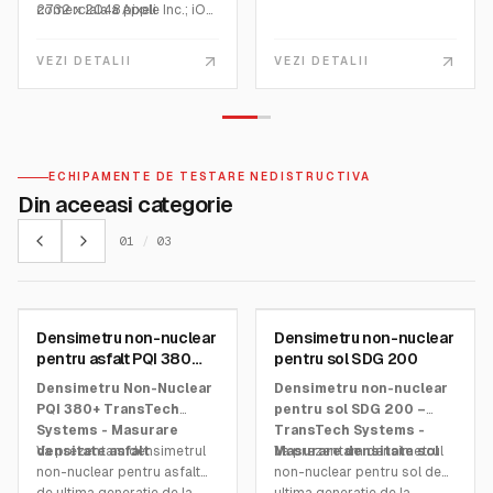
2732 x 2048 pixeli
comerciala a Apple Inc.; iOS
Capacitate de stocare: pana
este o marca comerciala
la 1 TB
inregistrata a Cisco in SUA
VEZI DETALII
VEZI DETALII
si este utilizata de Apple
sub licenta.
ECHIPAMENTE DE TESTARE NEDISTRUCTIVA
Din aceeasi categorie
01
/
03
TRANSTECH SYSTEMS
TRANSTECH SYSTEMS
Densimetru non-nuclear
Densimetru non-nuclear
SKU:
PQI380Plus
SKU:
SDG200
pentru asfalt PQI 380
pentru sol SDG 200
Plus
Densimetru Non-Nuclear
Densimetru non-nuclear
PQI 380+ TransTech
pentru sol SDG 200 –
Systems - Masurare
TransTech Systems -
densitate asfalt
Va prezentam densimetrul
Masurare densitate sol
Va prezentam densimetrul
non-nuclear pentru asfalt
non-nuclear pentru sol de