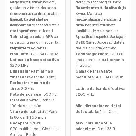
larga Swiss Made, cu
Fluxuri de lucru complete,
datorita tehnologiei unice
geolocalizare de inalta
de la achizitia de date cea
de radar cu banda ultralarga
Experienta utilizatorului
precizie in coordonate
mai intuitiva pana la livrabile
Swiss Made cu
locale.
care pot fi partajate
Specificatii tehnice
geolocalizare de inalta
Fluxuri de lucru endtoend
instantaneu. Accesati datele
echipament
precizie in coordonate
de la cea mai intuitiva
dvs. de oriunde, oricand.
cartografiere:
locale
achizitie de date pana la
Tehnologie radar:
GPR cu
livrabile care pot fi partajate
Specificatii tehnice Proceq
unda continua cu frecventa
instantaneu Accesati datele
GS8000
treptata
Gama de frecvente
dvs de oriunde oricand
modulate:
40 – 3440 MHz
Tehnologia radar:
GPR cu
Latime de banda efectiva:
unda continua cu frecventa
3200 MHz
in trepte
Dimensiunea minima a
Gama de frecvente
tintei detectabile:
1 cm |
modulate:
40 - 3440 MHz
0,4 in
Fereastra maxima de
timp:
200 ns
Latime de banda efectiva:
Rata de scanare:
500 Hz
3200 MHz
Interval spatial:
Pana la
100 de scanari/m
Min. dimensiunea tintei
Viteza de achizitie
: Pana
detectabila:
1 cm 04 in
la 80 km/h | 50 mph
Receptor GNSS:
Max. patrundere in
GPS multibanda + Glonass +
adancime:
10 m | 33 ft
Galileo + Beidou