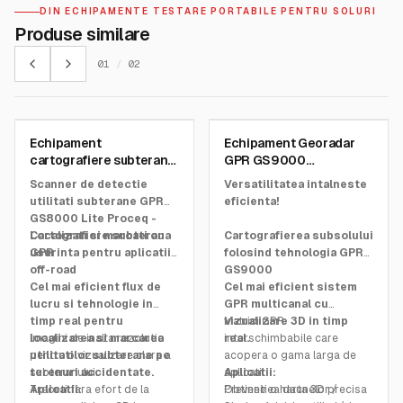
DIN ECHIPAMENTE TESTARE PORTABILE PENTRU SOLURI
Produse similare
01
/
02
SCREENING EAGLE
SCREENING EAGLE
Echipament
Echipament Georadar
SKU:
3955110A
SKU:
GS9000
cartografiere subterana
GPR GS9000
GPR GS8000 Lite
cartografiere 3D –
Scanner de detectie
Versatilitatea intalneste
Proceq
utilitati subterane GPR
eficienta!
GS8000 Lite Proceq -
Cartografiere subterana
Localizati si marcati cu
Cartografierea subsolului
GPR
usurinta pentru aplicatii
folosind tehnologia GPR
off-road
GS9000
Cel mai eficient flux de
Cel mai eficient sistem
lucru si tehnologie in
GPR multicanal cu
timp real pentru
vizualizare 3D in timp
Matrici GPR
localizarea si marcarea
Imagini de inalta rezolutie
real.
interschimbabile care
utilitatilor subterane pe
pentru o vizualizare clara a
acopera o gama larga de
terenuri accidentate.
subteranului.
aplicatii
Aplicatii:
Treceti fara efort de la
Aplicatii:
Obtineti o harta 3D precisa
Prevenirea daunelor /