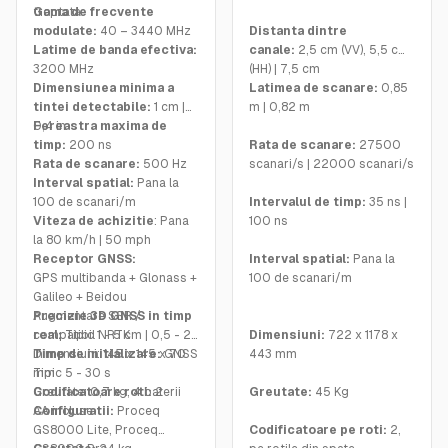
treptata
Gama de frecvente
modulate:
40 – 3440 MHz
Distanta dintre
Latime de banda efectiva:
canale:
2,5 cm (VV), 5,5 cm
3200 MHz
(HH) | 7,5 cm
Dimensiunea minima a
Latimea de scanare:
0,85
tintei detectabile:
1 cm |
m | 0,82 m
0,4 in
Fereastra maxima de
timp:
200 ns
Rata de scanare:
27500
Rata de scanare:
500 Hz
scanari/s | 22000 scanari/s
Interval spatial:
Pana la
100 de scanari/m
Intervalul de timp:
35 ns |
Viteza de achizitie
: Pana
100 ns
la 80 km/h | 50 mph
Receptor GNSS:
Interval spatial:
Pana la
GPS multibanda + Glonass +
100 de scanari/m
Galileo + Beidou
Augmentare SSR /
Precizie 3D GNSS in timp
compatibil NRTK
real:
Tipic 1 - 5 cm | 0,5 - 2
Dimensiuni:
722 x 1178 x
Dimensiuni:
in
Timp de initializare:
145 x 145 x 70
GNSS
443 mm
mm
Tipic 5 - 30 s
Greutate: 0,7 kg, 4 baterii
Codificatoare roti:
2
Greutate:
45 Kg
AA incluse
Configuratii:
Proceq
GS8000 Lite, Proceq
Codificatoare pe roti:
2,