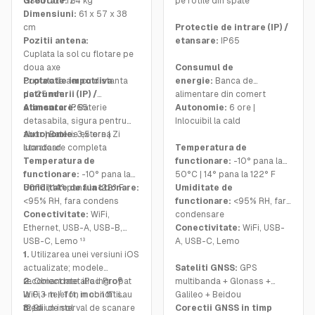
GS8000 Pro
Greutate:
24 kg
pe rotile din spate
Dimensiuni:
61 x 57 x 38
cm
Protectie de intrare (IP) /
Pozitii antena:
etansare:
IP65
Cuplata la sol cu flotare pe
doua axe
Consumul de
Cuplata la aer cu distanta
Protectie impotriva
energie:
Banca de
de 25 mm
patrunderii (IP) /
alimentare din comert
etansare:
Alimentare:
IP65
Baterie
Autonomie:
6 ore |
detasabila, sigura pentru
Inlocuibil la cald
zbor | Baterie externa
Autonomie:
3,5 ore | Zi
standard
lucratoare completa
Temperatura de
Temperatura de
functionare:
-10° pana la
functionare:
-10° pana la
50°C | 14° pana la 122° F
50°C | 14° pana la 122° F
Umiditate de functionare:
Umiditate de
<95% RH, fara condens
functionare:
<95% RH, fara
Conectivitate:
WiFi,
condensare
Ethernet, USB-A, USB-B,
Conectivitate:
WiFi, USB-
USB-C, Lemo ¹³
A, USB-C, Lemo
1.
Utilizarea unei versiuni iOS
actualizate; modele
Sateliti GNSS:
GPS
recomandate: iPad Pro®
2.
Obiect metalic ingropat
multibanda + Glonass +
WiFi + telefon mobil 11” sau
la 0,3 m / 1 ft, in conditii
Galileo + Beidou
12,9”
medii de sol
3.
La un interval de scanare
Corectii GNSS in timp