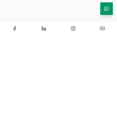
Echipamente de testare si instrumentatie industriala —
solutii certificate si personalizate pentru laboratoare de
cercetare, control si productie.
CONTACT