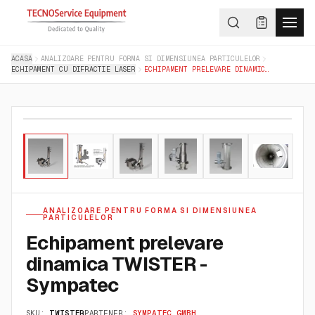
ACASA
ANALIZOARE PENTRU FORMA SI DIMENSIUNEA PARTICULELOR
ECHIPAMENT CU DIFRACTIE LASER
ECHIPAMENT PRELEVARE DINAMICA TWISTER - SYMPATEC
01
/
06
ANALIZOARE PENTRU FORMA SI DIMENSIUNEA
PARTICULELOR
Echipament prelevare
dinamica TWISTER -
Sympatec
SKU:
TWISTER
PARTENER:
SYMPATEC GMBH