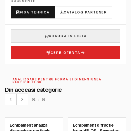
DOCUMENTE
FISA TEHNICA
CATALOG PARTENER
ADAUGA IN LISTA
CERE OFERTA
ANALIZOARE PENTRU FORMA SI DIMENSIUNEA
PARTICULELOR
Din aceeasi categorie
01
/
02
SYMPATEC GMBH
SYMPATEC GMBH
Echipament analiza
Echipament difractie
SKU:
MYTOS
SKU:
R01000
dimensiune particule
laser HELOS - Sympatec