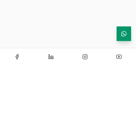
Echipamente de testare si instrumentatie industriala —
solutii certificate si personalizate pentru laboratoare de