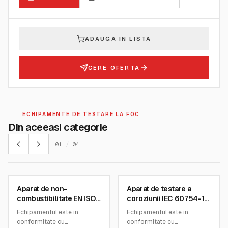
ADAUGA IN LISTA
CERE OFERTA
ECHIPAMENTE DE TESTARE LA FOC
Din aceeasi categorie
01
/
04
FIRE TESTING TECHNOLOGY
FIRE TESTING TECHNOLOGY
Aparat de non-
Aparat de testare a
SKU:
FTT0038
SKU:
FTT0109
combustibilitate EN ISO
coroziunii IEC 60754-1
1182
IEC 60754-2
Echipamentul este in
Echipamentul este in
conformitate cu
conformitate cu