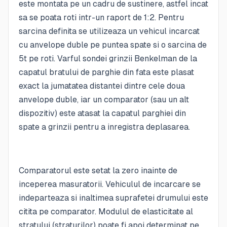
este montata pe un cadru de sustinere, astfel incat
sa se poata roti intr-un raport de 1:2. Pentru
sarcina definita se utilizeaza un vehicul incarcat
cu anvelope duble pe puntea spate si o sarcina de
5t pe roti. Varful sondei grinzii Benkelman de la
capatul bratului de parghie din fata este plasat
exact la jumatatea distantei dintre cele doua
anvelope duble, iar un comparator (sau un alt
dispozitiv) este atasat la capatul parghiei din
spate a grinzii pentru a inregistra deplasarea.
Comparatorul este setat la zero inainte de
inceperea masuratorii. Vehiculul de incarcare se
indeparteaza si inaltimea suprafetei drumului este
citita pe comparator. Modulul de elasticitate al
stratului (straturilor) poate fi apoi determinat pe