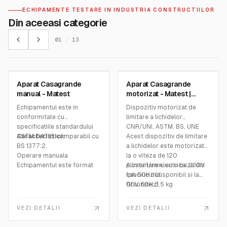
Dimensiuni: 150x3050x130
sferelor
mm
Doua picnometre din sticla
ECHIPAMENTE TESTARE IN INDUSTRIA CONSTRUCTIILOR
Greutate: 9 kg
cu varf metalic si gaura de
Din aceeasi categorie
B099-01N Pene gradate:
turnare
fabricate din aliaj de
Trei cilindri gradat 10, 25 si
01
/
13
aluminiu anodizat. Set de 2
50 mL si capac.
bucati
Genunchiere
MATEST
MATEST
Carcasa de transport
Aparat Casagrande
Aparat Casagrande
SKU:
S170
SKU:
S172N
manual - Matest
motorizat - Matest |
tecnos.ro
Echipamentul este in
Dispozitiv motorizat de
conformitate cu
limitare a lichidelor
specificatiile standardului
CNR/UNI, ASTM, BS, UNE
ASTM D4318, comparabil cu
Caracteristici:
Acest dispozitiv de limitare
BS 1377:2.
a lichidelor este motorizat
Operare manuala
la o viteza de 120
Echipamentul este format
picaturi/min, cu o baza din
Alimentare electrica: 230V
dintr-o cupa de alama
cauciuc dur.
1ph 50Hz (disponibil si la
detasabila (cod S173-01)
110V 60Hz)
Greutate: 3,5 kg
care cade printr-un
dispozitiv pe o baza de
VEZI DETALII
VEZI DETALII
cauciuc dur
Furnizat complet cu contor,