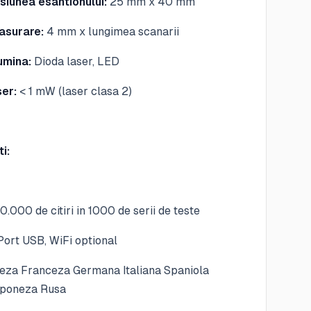
siunea esantionului:
25 mm x 40 mm
asurare:
4 mm x lungimea scanarii
umina:
Dioda laser, LED
ser:
< 1 mW (laser clasa 2)
i:
0.000 de citiri in 1000 de serii de teste
ort USB, WiFi optional
eza Franceza Germana Italiana Spaniola
aponeza Rusa