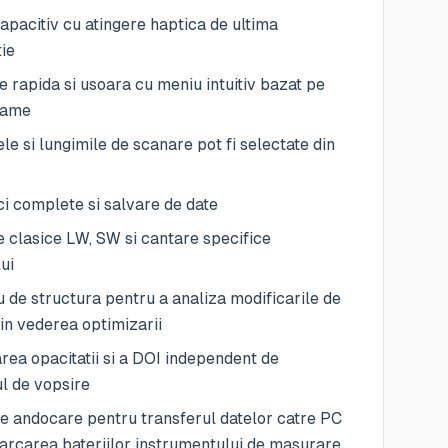
capacitiv cu atingere haptica de ultima
ie
 rapida si usoara cu meniu intuitiv bazat pe
rame
le si lungimile de scanare pot fi selectate din
ici complete si salvare de date
 clasice LW, SW si cantare specifice
lui
 de structura pentru a analiza modificarile de
in vederea optimizarii
ea opacitatii si a DOI independent de
l de vopsire
de andocare pentru transferul datelor catre PC
carcarea bateriilor instrumentului de masurare