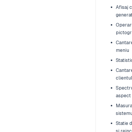
Afisaj 
generat
Operare
pictog
Cantare
meniu
Statist
Cantare
clientu
Spectru
aspect 
Masurar
sistemu
Statie 
si rein