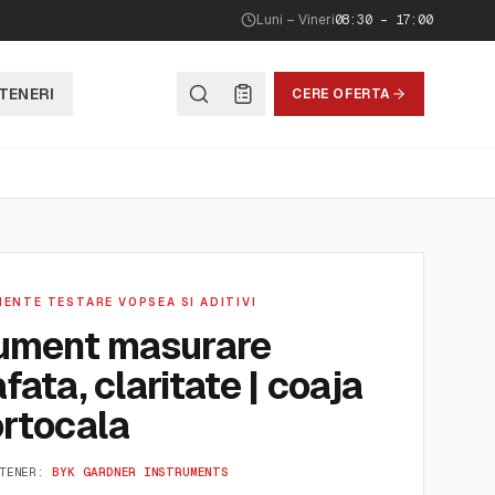
Luni – Vineri
08:30 – 17:00
TENERI
CERE OFERTA
ENTE TESTARE VOPSEA SI ADITIVI
rument masurare
fata, claritate | coaja
ortocala
TENER:
BYK GARDNER INSTRUMENTS