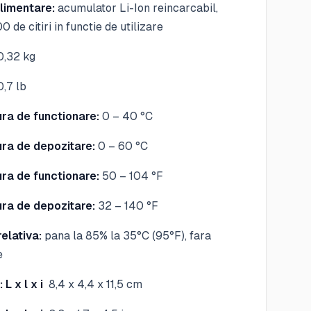
limentare:
acumulator Li-Ion reincarcabil,
0 de citiri in functie de utilizare
,32 kg
,7 lb
ra de functionare:
0 – 40 °C
ra de depozitare:
0 – 60 °C
ra de functionare:
50 – 104 °F
ra de depozitare:
32 – 140 °F
elativa:
pana la 85% la 35°C (95°F), fara
e
 L x l x i
8,4 x 4,4 x 11,5 cm