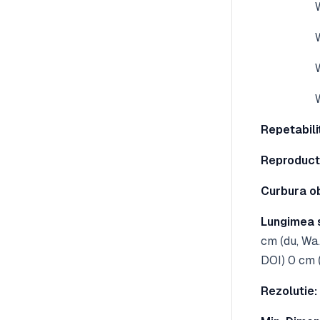
Wa: 0,1
Wb: 0,3
Wc: 1 
Wd: 3 
Repetabili
Reproducti
Curbura ob
Lungimea s
cm (du, Wa
DOI) 0 cm 
Rezolutie: