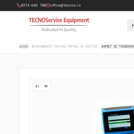
0374 649 700
office@tecnos.ro
ACASA
ECHIPAMENTE TESTARE VOPSEA SI ADITIVI
ASPECT SI TRANSPA
01
/
06