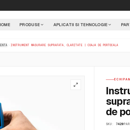
HOME
PRODUSE
APLICATII SI TEHNOLOGIE
PAR
RENTA
INSTRUMENT MASURARE SUPRAFATA, CLARITATE | COAJA DE PORTOCALA
ECHIPAM
Inst
supra
de p
SKU:
7420
PAR