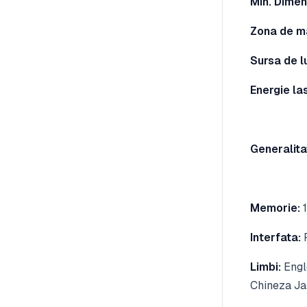
Min. Dimen
Zona de m
Sursa de l
Energie la
Generalitat
Memorie:
1
Interfata:
P
Limbi:
Engl
Chineza J