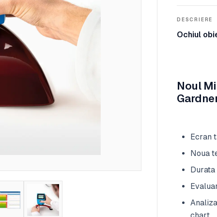
DESCRIERE
Ochiul obie
Noul Mi
Gardner
Ecran t
Noua t
Durata 
Evalua
Analiza
chart