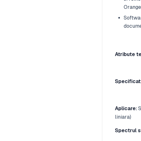
Orange
Softwar
docume
Atribute t
Specificati
Aplicare:
S
liniara)
Spectrul st