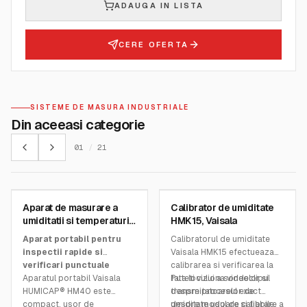
ADAUGA IN LISTA
CERE OFERTA
SISTEME DE MASURA INDUSTRIALE
Din aceeasi categorie
01
/
21
VAISALA
VAISALA
Aparat de masurare a
Calibrator de umiditate
SKU:
HM40
SKU:
HMK15
umiditatii si temperaturii
HMK15, Vaisala
HM40 - Vaisala
Aparat portabil pentru
Calibratorul de umiditate
inspectii rapide si
Vaisala HMK15 efectueaza
verificari punctuale
calibrarea si verificarea la
Aparatul portabil Vaisala
fata locului a sondelor si
Puteti viziona videoclipul
HUMICAP® HM40 este
transmitatoarelor de
despre procesul exact
compact, usor de
umiditate usoare si fiabile,
despre modul de calibrare a