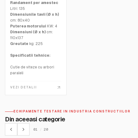
Randament per amestec
Litri: 135
Dimensiunile tavii (Ø x h)
cm: 80x40
Puterea motorului
KW: 4
Dimensiuni (Ø x h)
cm:
110x137
Greutate
kg: 225
Specificatii tehnice:
Cutie de viteze cu arbori
paraleli
Tava din otel rezistent la
uzura
VEZI DETALII
Grila de siguranta cu
intrerupator de sac
Lame de amestecare
reglabile
ECHIPAMENTE TESTARE IN INDUSTRIA CONSTRUCTIILOR
Gura de evacuare manuala
Din aceeasi categorie
in partea inferioara
Roti + bara de remorcare
01
/
20
Dimensiunea maxima a
agregatelor: 25 mm