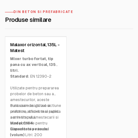
DIN BETON SI PREFABRICATE
Produse similare
MATEST
Malaxor orizontal, 135L -
SKU:
C164
Matest
Mixer turbo fortat, tip
pana cu ax vertical, 135
litri.
Standard:
EN 12390-2
Utilizate pentru prepararea
probelor de beton sau a
amestecurilor, aceste
malaxoare asigura o actiune
Sunt usor de utilizat si
uniforma, eficienta si rapida
practice, absorb mai putin
a amestecului.
aer in timpul amestecarii si
sunt potrivite pentru
Model
C164
laborator si pe teren.
Capacitatea vasului
(volum)
Litri: 200