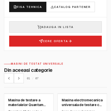
FISA TEHNICA
CATALOG PARTENER
ADAUGA IN LISTA
CERE OFERTA
MASINI DE TESTAT UNIVERSALE
Din aceeasi categorie
01
/
07
CESARE GALDABINI
CESARE GALDABINI
Masina de testare a
Masina electromecanica
SKU:
MATE
SKU:
Quasar2000kN
materialelor Quantum
universala de testare cu
Mate - Galdabini
doua coloane