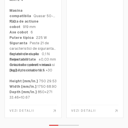
Masina
compatibila
Quasar 50-
100
Raza de actiune
cobot
919 mm
Axe cobot
6
Putere tipica
225 W
Siguranta
Peste 21 de
caracteristici de siguranta
reglabile, inclusiv
Senzor de cuplu
0,1 N
detectarea
Repetabilitate
±0,03 mm
coliziunilor, pereti virtuali si
Greutate cobot + masa
modul de colaborare.
[kg]
Aproximativ 16,5 +30
Height [mm/in.]
750 29.53
Width [mm/in.]
1750 68.90
Depth [mm/in.]
850+271
33.46+10.67
VEZI DETALII
VEZI DETALII