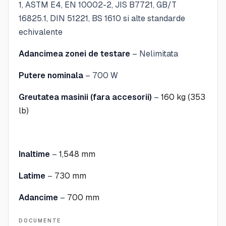
1, ASTM E4, EN 10002-2, JIS B7721, GB/T
16825.1, DIN 51221, BS 1610 si alte standarde
echivalente
Adancimea zonei de testare
– Nelimitata
Putere nominala
– 700 W
Greutatea masinii (fara accesorii)
–
160 kg (353
lb)
Inaltime
–
1,548 mm
Latime
–
730 mm
Adancime
–
700 mm
DOCUMENTE