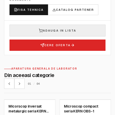
FISA TEHNICA
CATALOG PARTENER
ADAUGA IN LISTA
CERE OFERTA
APARATURA GENERALA DE LABORATOR
Din aceeasi categorie
01
/
04
KERN AND SOHN GMBH
KERN AND SOHN GMBH
Micorscop inversat
Microscop compact
SKU:
OLM-1
SKU:
OBS-1
metalurgic seria KERN
seria KERN OBS-1