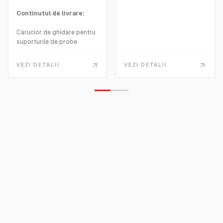
Continutul de livrare:
Carucior de ghidare pentru
suporturile de probe
Standard de calibrare a
claritatii (4776)
VEZI DETALII
VEZI DETALII
Intrerupator de picior
Capac negru, magnetic,
pentru a pastra portul de
masurare in umbra
Cablu de alimentare si cablu
USB
Software smart-lab Haze cu
2 licente pentru descarcare
(4865)
Certificat
Manual
Instruire de 1/2 zi