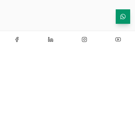
Echipamente de testare si instrumentatie industriala —
solutii certificate si personalizate pentru laboratoare de
cercetare, control si productie.