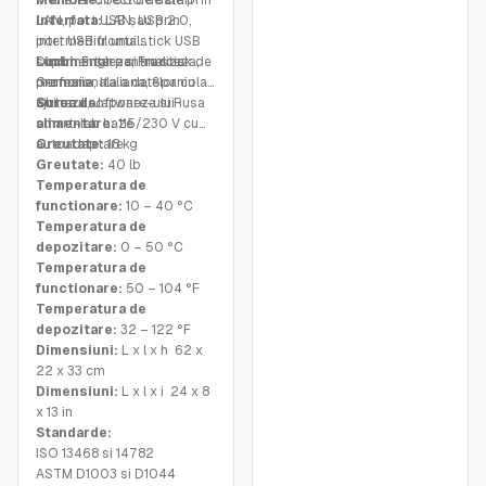
Transfer direct de date prin
Memorie:
5000 de citiri
LAN, port USB sau prin
Interfata:
LAN, USB 2.0,
intermediul unui stick USB
port USB frontal
Documentare si analiza
suplimentar pentru stick de
Limbi:
Engleza, Franceza,
profesionala a datelor cu
memorie
Germana, Italiana, Spaniola,
ajutorul software-ului
Chineza, Japoneza si Rusa
Sursa de
smart-lab haze
alimentare:
115/230 V cu
autoadaptare
Greutate:
18 kg
Greutate:
40 lb
Temperatura de
functionare:
10 – 40 °C
Temperatura de
depozitare:
0 – 50 °C
Temperatura de
functionare:
50 – 104 °F
Temperatura de
depozitare:
32 – 122 °F
Dimensiuni:
L x l x h 62 x
22 x 33 cm
Dimensiuni:
L x l x i 24 x 8
x 13 in
Standarde:
ISO 13468 si 14782
ASTM D1003 si D1044