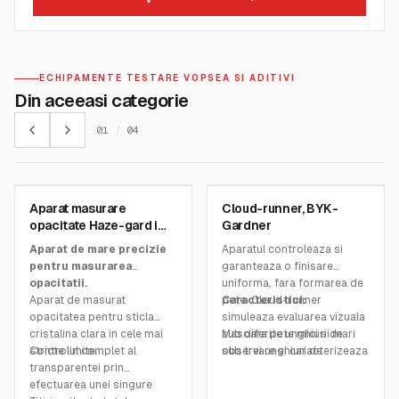
ECHIPAMENTE TESTARE VOPSEA SI ADITIVI
Din aceeasi categorie
01
/
04
BYK GARDNER INSTRUMENTS
BYK GARDNER INSTRUMENTS
Aparat masurare
Cloud-runner, BYK-
SKU:
4797
SKU:
6350
opacitate Haze-gard i
Gardner
Pro, BYK-Gardner
Aparat de mare precizie
Aparatul controleaza si
pentru masurarea
garanteaza o finisare
opacitatii.
uniforma, fara formarea de
Aparat de masurat
pete. Cloud-runner
Caracteristici:
opacitatea pentru sticla
simuleaza evaluarea vizuala
cristalina clara in cele mai
sub diferite unghiuri de
Masoara pete mici si mari
stricte limite.
Controlul complet al
observare si caracterizeaza
sub trei unghiuri de
transparentei prin
petele dupa marime si
observare
efectuarea unei singure
vizibilitate.
Lungimea de scanare