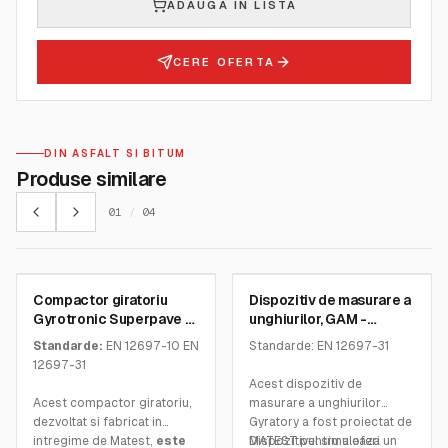
ADAUGA IN LISTA
CERE OFERTA
DIN ASFALT SI BITUM
Produse similare
01
/
04
MATEST
MATEST
Compactor giratoriu
Dispozitiv de masurare a
SKU:
B041MEN
SKU:
B041-28
Gyrotronic Superpave –
unghiurilor, GAM -
Matest
Matest
Standarde:
EN 12697-10 EN
Standarde: EN 12697-31
12697-31
Acest dispozitiv de
Acest compactor giratoriu,
masurare a unghiurilor
dezvoltat si fabricat in
Gyratory a fost proiectat de
intregime de Matest,
este
MATEST pentru a oferi un
Dispozitivul simuleaza