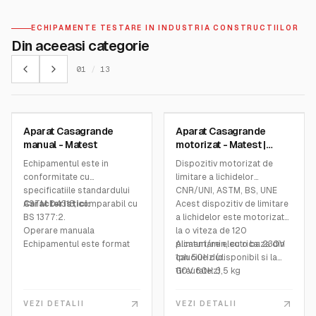
ECHIPAMENTE TESTARE IN INDUSTRIA CONSTRUCTIILOR
Din aceeasi categorie
01
/
13
MATEST
MATEST
Aparat Casagrande
Aparat Casagrande
SKU:
S170
SKU:
S172N
manual - Matest
motorizat - Matest |
tecnos.ro
Echipamentul este in
Dispozitiv motorizat de
conformitate cu
limitare a lichidelor
specificatiile standardului
CNR/UNI, ASTM, BS, UNE
ASTM D4318, comparabil cu
Caracteristici:
Acest dispozitiv de limitare
BS 1377:2.
a lichidelor este motorizat
Operare manuala
la o viteza de 120
Echipamentul este format
picaturi/min, cu o baza din
Alimentare electrica: 230V
dintr-o cupa de alama
cauciuc dur.
1ph 50Hz (disponibil si la
detasabila (cod S173-01)
110V 60Hz)
Greutate: 3,5 kg
care cade printr-un
dispozitiv pe o baza de
VEZI DETALII
VEZI DETALII
cauciuc dur