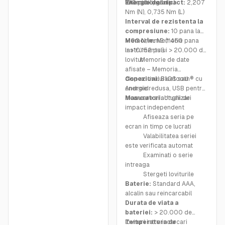
international.
100 pixeli, grafic)
Energie de impact:
2,207
Nm (N), 0,735 Nm (L)
Interval de rezistenta la
compresiune:
10 pana la
>100 N/mm2 (1’450 pana
Memorie:
Memoria
la>10’152 psi)
instrumentului > 20.000 de
lovituri
Memorie de date
afisate – Memoria
dispozitivului iOS sau
Conexiuni:
Bluetooth® cu
Android
energie redusa, USB pentru
incarcare si actualizari
Masuratori:
Unghi de
impact independent
Afiseaza seria pe
ecran in timp ce lucrati
Valabilitatea seriei
este verificata automat
Examinati o serie
intreaga
Stergeti loviturile
Baterie:
Standard AAA,
alcalin sau reincarcabil
Durata de viata a
bateriei:
> 20.000 de
lovituri intre incarcari
Temperatura de