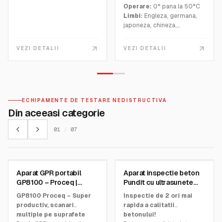
Operare:
0° pana la 50°C
Limbi:
Engleza, germana,
japoneza, chineza,
coreeana, spaniola,
portugheza, italiana,
VEZI DETALII
VEZI DETALII
franceza, rusa
ECHIPAMENTE DE TESTARE NEDISTRUCTIVA
Din aceeasi categorie
01
/
07
SCREENING EAGLE
SCREENING EAGLE
Aparat GPR portabil
Aparat inspectie beton
SKU:
39375101
SKU:
32540400
GP8100 – Proceq |
Pundit cu ultrasunete
tecnos.ro
PD8050 – Proceq
GP8100 Proceq – Super
Inspectie de 2 ori mai
productiv, scanari
rapida a calitatii
multiple pe suprafete
betonului!