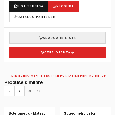
FISA TEHNICA
BROSURA
CATALOG PARTENER
ADAUGA IN LISTA
CERE OFERTA
DIN ECHIPAMENTE TESTARE PORTABILE PENTRU BETON
Produse similare
01
/
03
MATEST
SCREENING EAGLE
Sclerometru - Matest |
Sclerometru beton
SKU:
C380
SKU:
34010000