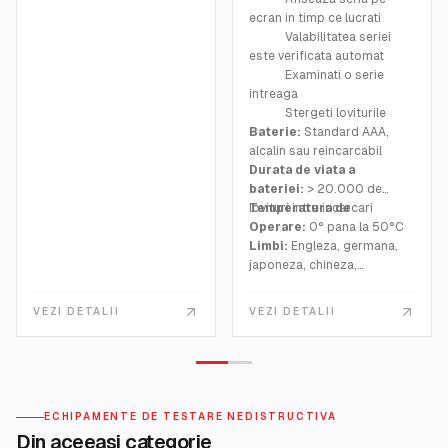
ecran in timp ce lucrati
Valabilitatea seriei
este verificata automat
Examinati o serie
intreaga
Stergeti loviturile
Baterie:
Standard AAA,
alcalin sau reincarcabil
Durata de viata a
bateriei:
> 20.000 de
lovituri intre incarcari
Temperatura de
Operare:
0° pana la 50°C
Limbi:
Engleza, germana,
japoneza, chineza,
coreeana, spaniola,
portugheza, italiana,
VEZI DETALII
VEZI DETALII
franceza, rusa
ECHIPAMENTE DE TESTARE NEDISTRUCTIVA
Din aceeasi categorie