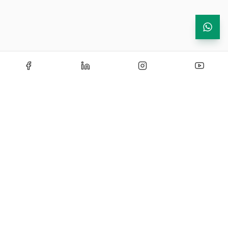
Echipamente de testare si instrumentatie industriala —
solutii certificate si personalizate pentru laboratoare de
cercetare, control si productie.