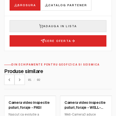
BROSURA
CATALOG PARTENER
ADAUGA IN LISTA
CERE OFERTA
DIN ECHIPAMENTE PENTRU GEOFIZICA SI SEISMICA
Produse similare
01
/
02
PASI MEASURING INSTRUMENTS
PASI MEASURING INSTRUMENTS
Camera video inspectie
Camera video inspectie
SKU:
WELL-CAMERA.2
SKU:
WELL-CAMERA.3
puturi, foraje - PASI
puturi, foraje - WELL-
CAMERA.3
Nascut ca evolutie a
Well-Camera3 aduce