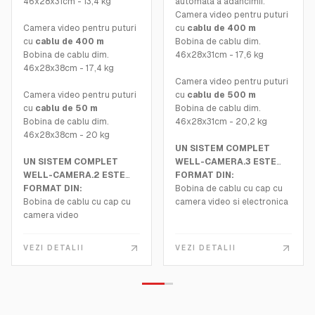
46x28x31cm - 13,4 kg
automata a adancimii.
Camera video pentru puturi
Camera video pentru puturi
cu
cablu de 400 m
cu
cablu de 400 m
Bobina de cablu dim.
Bobina de cablu dim.
46x28x31cm - 17,6 kg
46x28x38cm - 17,4 kg
Camera video pentru puturi
Camera video pentru puturi
cu
cablu de 500 m
cu
cablu de 50 m
Bobina de cablu dim.
Bobina de cablu dim.
46x28x31cm - 20,2 kg
46x28x38cm - 20 kg
UN SISTEM COMPLET
UN SISTEM COMPLET
WELL-CAMERA.3 ESTE
WELL-CAMERA.2 ESTE
FORMAT DIN:
FORMAT DIN:
Bobina de cablu cu cap cu
Bobina de cablu cu cap cu
camera video si electronica
camera video
de control care include o
Unitate de control cu
placa video grabber
monitor LCD integrat cu
dedicata
VEZI DETALII
VEZI DETALII
inclinare reglabila
Cablu USB 2.0 pentru
Placa de captare
conectarea la un PC extern
audio/video si microfon
(nu este inclus) pentru
integrate in unitatea
vizualizarea si inregistrarea
principala
audio/video