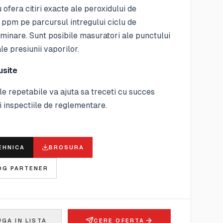
 ofera citiri exacte ale peroxidului de
 ppm pe parcursul intregului ciclu de
minare. Sunt posibile masuratori ale punctului
ale presiunii vaporilor.
usite
e repetabile va ajuta sa treceti cu succes
si inspectiile de reglementare.
E
EHNICA
BROSURA
OG PARTENER
GA IN LISTA
CERE OFERTA