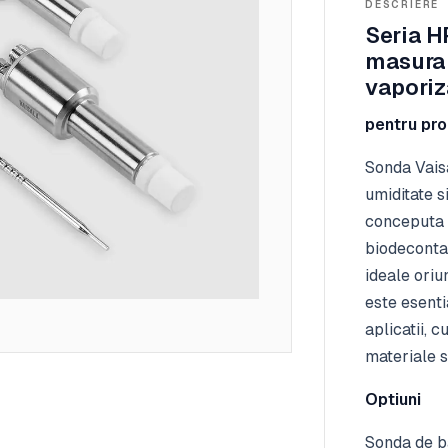
DESCRIERE
Seria H
masurar
vaporiza
pentru pr
Sonda Vais
umiditate 
conceputa 
biodeconta
ideale oriu
este esenti
aplicatii, 
materiale s
Optiuni
Sonda de b