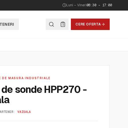
Luni – Vineri
08:30 – 17:00
TENERI
CERE OFERTA
E DE MASURA INDUSTRIALE
a de sonde HPP270 -
ala
ARTENER:
VAISALA