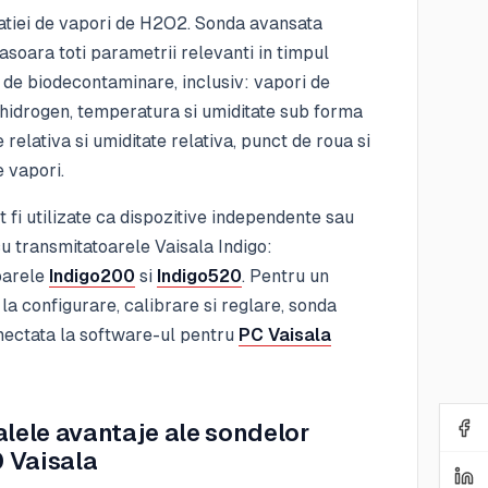
atiei de vapori de H2O2. Sonda avansata
oara toti parametrii relevanti in timpul
 de biodecontaminare, inclusiv: vapori de
 hidrogen, temperatura si umiditate sub forma
e relativa si umiditate relativa, punct de roua si
 vapori.
 fi utilizate ca dispozitive independente sau
u transmitatoarele Vaisala Indigo:
oarele
Indigo200
si
Indigo520
. Pentru un
la configurare, calibrare si reglare, sonda
onectata la software-ul pentru
PC Vaisala
alele avantaje ale sondelor
 Vaisala