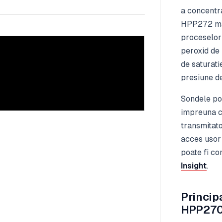
a concentr
HPP272 mas
proceselor
peroxid de
de saturati
presiune de
Sondele pot
impreuna c
transmitat
acces usor 
poate fi c
Insight
.
Princip
HPP270