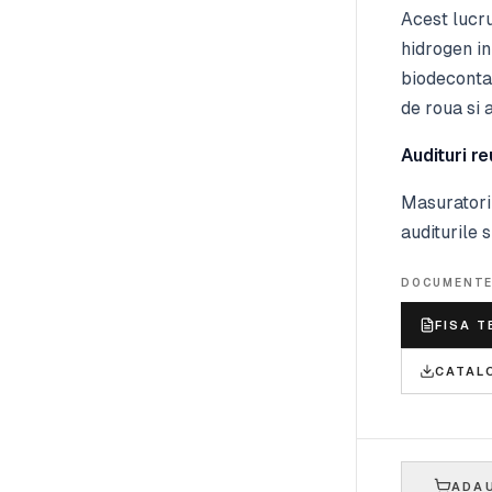
Acest lucru
hidrogen in
biodeconta
de roua si 
Audituri re
Masuratoril
auditurile 
DOCUMENT
FISA T
CATAL
ADAU