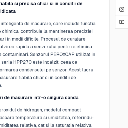
abila si precisa chiar si in conditii de
ridicata
inteligenta de masurare, care include functia
 chimica, contribuie la mentinerea preciziei
rari in medii dificile. Procesul de curatare
alzirea rapida a senzorului pentru a elimina
e contaminari. Senzorul PEROXCAP utilizat in
 seria HPP270 este incalzit, ceea ce
formarea condensului pe senzor. Acest lucru
asurare fiabila chiar si in conditii de
.
i de masurare intr-o singura sonda
eroxidul de hidrogen, modelul compact
oara temperatura si umiditatea, referindu-
miditatea relativa, cat si la saturatia relativa.