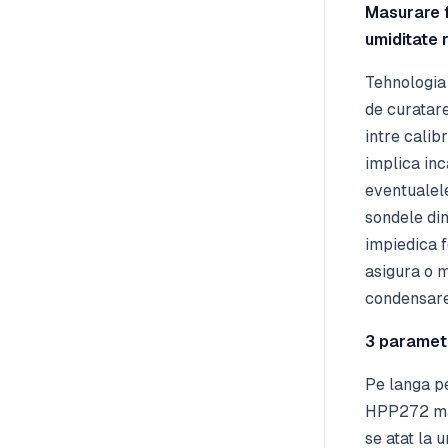
Masurare fi
umiditate 
Tehnologia 
de curatare
intre calib
implica inc
eventualel
sondele din
impiedica 
asigura o m
condensare
3 parametr
Pe langa p
HPP272 mas
se atat la u