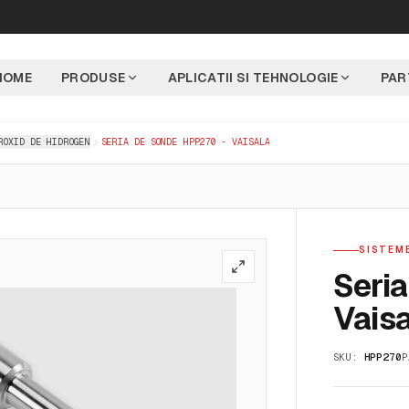
HOME
PRODUSE
APLICATII SI TEHNOLOGIE
PAR
ROXID DE HIDROGEN
SERIA DE SONDE HPP270 - VAISALA
SISTEM
Seri
Vais
SKU:
HPP270
P