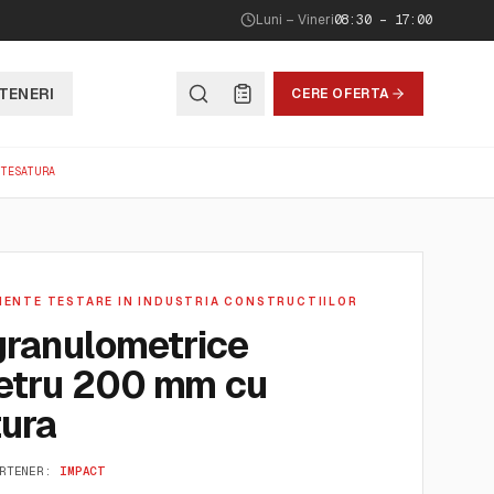
Luni – Vineri
08:30 – 17:00
TENERI
CERE OFERTA
 TESATURA
MENTE TESTARE IN INDUSTRIA CONSTRUCTIILOR
granulometrice
etru 200 mm cu
tura
RTENER:
IMPACT