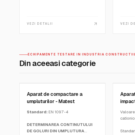
VEZI DETALII
VEZI D
ECHIPAMENTE TESTARE IN INDUSTRIA CONSTRUCTII
Din aceeasi categorie
MATEST
MATEST
SKU:
A124
SKU:
B09
Aparat de compactare a
Aparat
umpluturilor - Matest
impact
Standard:
EN 1097-4
Valoarea
cationic
DETERMINAREA CONTINUTULUI
DE GOLURI DIN UMPLUTURA
Standar