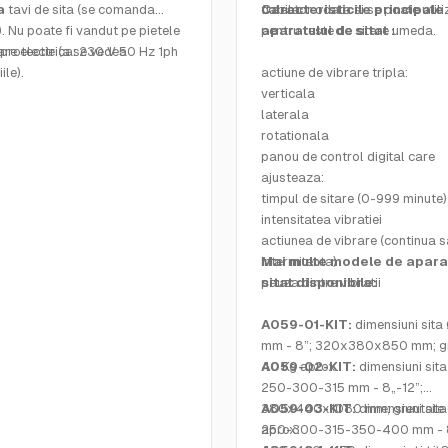
a
tavi de sita (se comanda
fiabila.
colector odata si se poate utili
Caracteristicile principale
. Nu poate fi vandut pe pietele
pentru teste de sitare umeda.
aparatului de sitat :
protectie (a se vedea
are electrica: 230 V 50 Hz 1ph
ile).
actiune de vibrare tripla:
iuni 585x790x850 mm
verticala
e: 180 Kg aprox.
laterala
rotationala
panou de control digital care
ajusteaza:
timpul de sitare (0-999 minute)
intensitatea vibratiei
actiunea de vibrare (continua 
intermitenta)
Mai multe modele de apara
pauza dintre vibratii
sitat disponibile:
A059-01-KIT:
dimensiuni sita
mm - 8”; 320x380x850 mm; g
40 Kg aprox.
A059-02-KIT:
dimensiuni sit
250-300-315 mm - 8„-12”;
380x440x1080 mm; greutate 
A059-03-KIT:
dimensiuni sit
aprox.
250-300-315-350-400 mm - 8