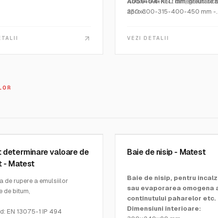
430x460x1150 mm; greutate 
A059-04-KIT:
dimensiuni sit
aprox.
250-300-315-400-450 mm -
8„-12”-18”; 480x500x1150 mm
greutate 85 Kg aprox.
ETALII
VEZI DETALII
LOR
MATEST
0
SKU:
V241
 determinare valoare de
Baie de nisip - Matest
 - Matest
Baie de nisip, pentru incal
 de rupere a emulsiilor
sau evaporarea omogena 
e de bitum,
continutului paharelor etc.
Dimensiuni interioare:
d: EN 13075-1 IP 494