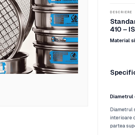
DESCRIERE
Standar
410 – I
Material si
Specific
Diametrul 
Diametrul s
interioare 
partea supe