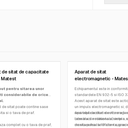
MATEST
1N
SKU:
A059-01-KIT
 de sitat de capacitate
Aparat de sitat
 Matest
electromagnetic - Matest
tecnos.ro
ut pentru sitarea unor
Echipamentul este in conformit
ti considerabile de orice
standardele EN 932-5 si ISO 3
l.
Acest aparat de sitat este acti
 de sitat poate contine sase
un impuls electromagnetic si, d
sita si o tava de praf.
unei triple actiuni de vibrare (ve
Aparatul de sitat electromagne
laterala si rotationala) este o s
constructie robusta si simpla, 
aza complet cu o tava de praf,
de sitare foarte eficienta, preci
monta pana la 10 site + capac 