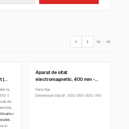
01
/
03
MATEST
SKU:
A059-03-KIT
Aparat de sitat
 |
electromagnetic, 400 mm -
Matest
ate cu
Fara tija
310-1.
Dimensiuni sita Ø : 200-250-300-315-
onat de
350-400 mm - 8"-12”
atorita
Dimensiuni mm: 430x460x1150 mm
rticala,
tic are o
Greutate Kg: 80
olutie
se pot
sa si
+