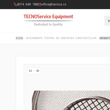
0374 649 700
office@tecnos.ro
ACASA
ECHIPAMENTE TESTARE IN INDUSTRIA CONSTRUCTIILOR
AGREGAT
01
/
03