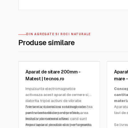
DIN AGREGATE SI ROCI NATURALE
Produse similare
MATEST
MATEST
SKU:
A059-11
SKU:
A06
Aparat de sitare 200mm -
Aparat
Matest | tecnos.ro
mare -
Impulsurile electromagnetice
Concep
activeaza acest aparat de cernere si,
cantita
datorita triplei actiuni de vibratie
materia
(verticala, laterala si rotativa), acestea
Prin urmare, acestea sunt sugerate
Aparatul
sunt recomandate pentru efectuarea
pentru teste de cernere precise,
tavi de 
testelor de cernere atunci cand sunt
inclusiv pe materiale fine.
importante o precizie si o performanta
Acest aparat de sitat electromagnetic,
Se livre