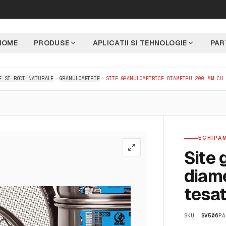
HOME
PRODUSE
APLICATII SI TEHNOLOGIE
PAR
E SI ROCI NATURALE
GRANULOMETRIE
SITE GRANULOMETRICE DIAMETRU 200 MM CU
ECHIPA
Site 
diam
tesa
SKU:
SV506
PA