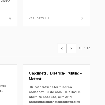
80 kg
a Ø 200-
;
VEZI DETALII
01
/
10
MATEST
SKU:
A105
Calcimetru, Dietrich-Fruhling -
Matest
zirea
Utilizat pentru
determinarea
a
carbonatului de calciu (CaCo³) in
anumite produse, cum ar fi
calcarul si marna calcaroasa.
Acesta este alcatuit in principal dintr-