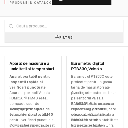
PRODUSE IN CATALOG
FILTRE
VAISALA
VAISALA
Aparat de masurare a
Barometru digital
SKU:
HM40
SKU:
PTB330
umiditatii si temperaturii
PTB330, Vaisala
HM40 - Vaisala
Aparat portabil pentru
Barometrul PTB330 este
inspectii rapide si
proiectat pentru o gama
verificari punctuale
larga de masuratori ale
Aparatul portabil Vaisala
presiunii atmosferice, bazat
Avantaje:
HUMICAP® HM40 este
pe senzorul Vaisala
compact, usor de
BAROCAP. Este un senzor
Stabilitate excelenta pe
transportat si simplu de
Avantaje principale
capacitiv de presiune, care
termen lung datorita
utilizat, fiind proiectat
termohigrometru HM40
ofera o precizie ridicata a
senzorului Vaisala
pentru verificari punctuale
masuratorilor si o stabilitate
BAROCAP
Caracteristici:
intr-o varietate larga de
Compact si usor de utilizat
excelenta pe termen lung.
Histerezis scazut,