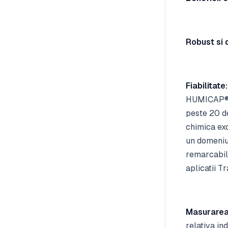
Robust si 
Fiabilitate:
HUMICAP® 1
peste 20 de
chimica exc
un domeniu 
remarcabila
aplicatii T
Masurarea 
relativa in