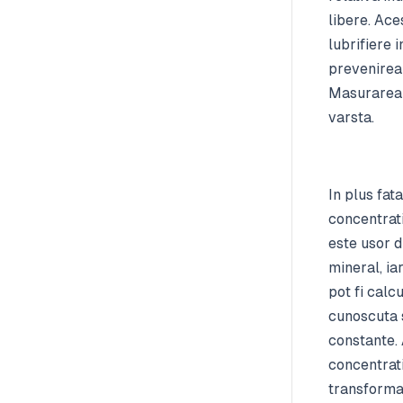
libere. Ace
lubrifiere 
prevenirea 
Masurarea e
varsta.
In plus fa
concentrat
este usor d
mineral, iar
pot fi calcu
cunoscuta s
constante.
concentrati
transformat