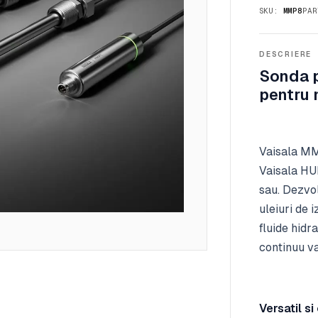
SKU:
MMP8
PAR
DESCRIERE
Sonda p
pentru 
Vaisala MM
Vaisala HU
sau. Dezvol
uleiuri de 
fluide hidr
continuu va
Versatil si