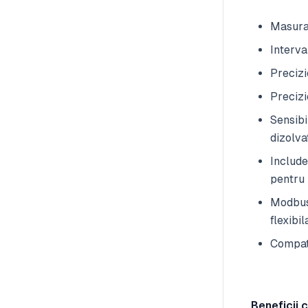
Masura
Interv
Preciz
Precizi
Sensibi
dizolva
Include
pentru 
Modbus
flexibil
Compati
Beneficii 