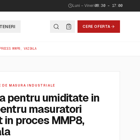
Luni – Vineri
08:30 – 17:00
TENERI
CERE OFERTA
PROCES MMP8, VAISALA
E DE MASURA INDUSTRIALE
 pentru umiditate in
pentru masuratori
t in proces MMP8,
ala