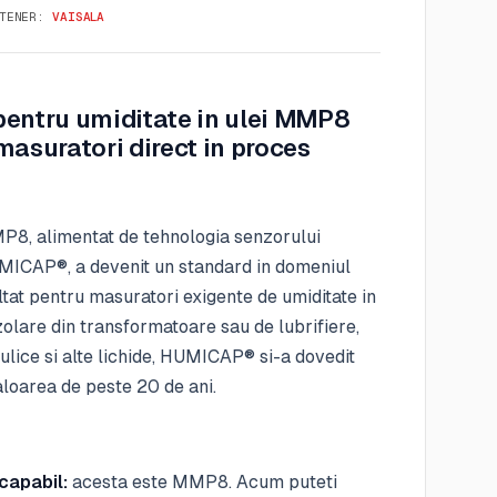
TENER:
VAISALA
entru umiditate in ulei MMP8
masuratori direct in proces
P8, alimentat de tehnologia senzorului
MICAP®, a devenit un standard in domeniul
tat pentru masuratori exigente de umiditate in
izolare din transformatoare sau de lubrifiere,
aulice si alte lichide, HUMICAP® si-a dovedit
loarea de peste 20 de ani.
 capabil:
acesta este MMP8. Acum puteti