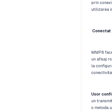
prin conex
utilizarea 
Conectat 
MMP8 face p
un afisaj r
la configur
conectivita
Usor confi
un transmit
o metoda us