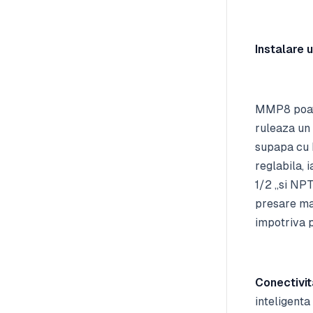
Instalare 
MMP8 poate 
ruleaza un 
supapa cu b
reglabila, 
1/2 „si NP
presare ma
impotriva p
Conectivit
inteligent