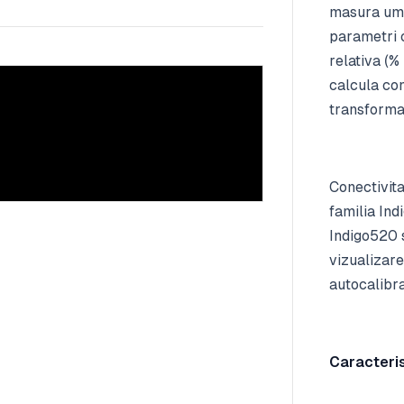
masura umid
parametri c
relativa (%
calcula con
transforma
Conectivita
familia Ind
Indigo520 s
vizualizare
autocalibr
Caracteris