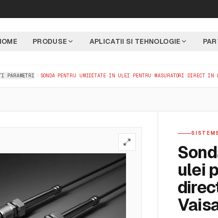
HOME
PRODUSE
APLICATII SI TEHNOLOGIE
PAR
TI PARAMETRI
SONDA PENTRU UMIDITATE IN ULEI PENTRU MASURATORI DIRECT IN 
SISTEM
Sonda
ulei 
direc
Vais