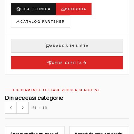
FISA TEHNICA
BROSURA
CATALOG PARTENER
ADAUGA IN LISTA
CERE OFERTA
ECHIPAMENTE TESTARE VOPSEA SI ADITIVI
Din aceeasi categorie
01
/
16
BYK GARDNER INSTRUMENTS
BYK GARDNER INSTRUMENTS
Aparat analiza culoare si
Aparat de masurat gradul
SKU:
7605
SKU:
4573