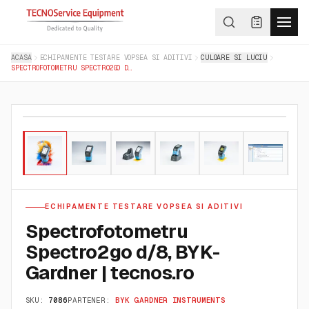
ACASA
ECHIPAMENTE TESTARE VOPSEA SI ADITIVI
CULOARE SI LUCIU
SPECTROFOTOMETRU SPECTRO2GO D/8, BYK-GARDNER | TECNOS.RO
01
/
09
ECHIPAMENTE TESTARE VOPSEA SI ADITIVI
Spectrofotometru
Spectro2go d/8, BYK-
Gardner | tecnos.ro
SKU:
7086
PARTENER:
BYK GARDNER INSTRUMENTS