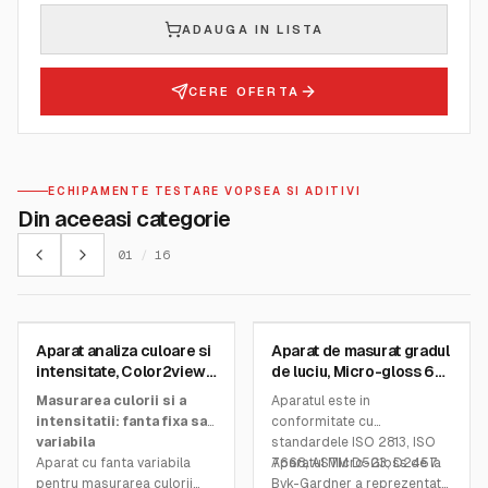
ADAUGA IN LISTA
CERE OFERTA
ECHIPAMENTE TESTARE VOPSEA SI ADITIVI
Din aceeasi categorie
01
/
16
BYK GARDNER INSTRUMENTS
BYK GARDNER INSTRUMENTS
Aparat analiza culoare si
Aparat de masurat gradul
SKU:
7605
SKU:
4573
intensitate, Color2view
de luciu, Micro-gloss 60°
Pro X
robotic
Masurarea culorii si a
Aparatul este in
intensitatii: fanta fixa sau
conformitate cu
variabila
standardele ISO 2813, ISO
Aparat cu fanta variabila
7668, ASTM D523, D2457.
Aparatul Micro-Gloss de la
pentru masurarea culorii
Byk-Gardner a reprezentat