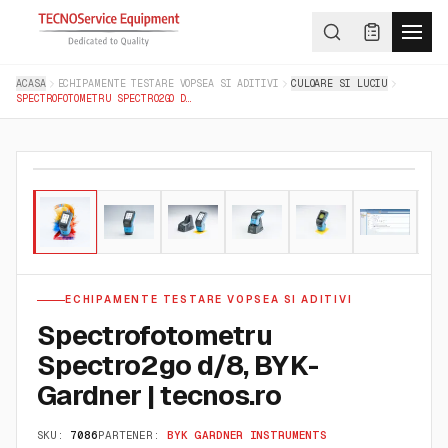
ACASA
ECHIPAMENTE TESTARE VOPSEA SI ADITIVI
CULOARE SI LUCIU
SPECTROFOTOMETRU SPECTRO2GO D/8, BYK-GARDNER | TECNOS.RO
01
/
09
ECHIPAMENTE TESTARE VOPSEA SI ADITIVI
Spectrofotometru
Spectro2go d/8, BYK-
Gardner | tecnos.ro
SKU:
7086
PARTENER:
BYK GARDNER INSTRUMENTS