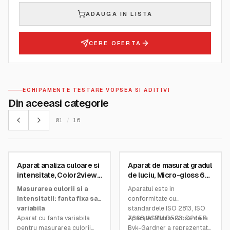
ADAUGA IN LISTA
CERE OFERTA
ECHIPAMENTE TESTARE VOPSEA SI ADITIVI
Din aceeasi categorie
01
/
16
BYK GARDNER INSTRUMENTS
BYK GARDNER INSTRUMENTS
Aparat analiza culoare si
Aparat de masurat gradul
SKU:
7605
SKU:
4573
intensitate, Color2view
de luciu, Micro-gloss 60°
Pro X
robotic
Masurarea culorii si a
Aparatul este in
intensitatii: fanta fixa sau
conformitate cu
variabila
standardele ISO 2813, ISO
Aparat cu fanta variabila
7668, ASTM D523, D2457.
Aparatul Micro-Gloss de la
pentru masurarea culorii
Byk-Gardner a reprezentat