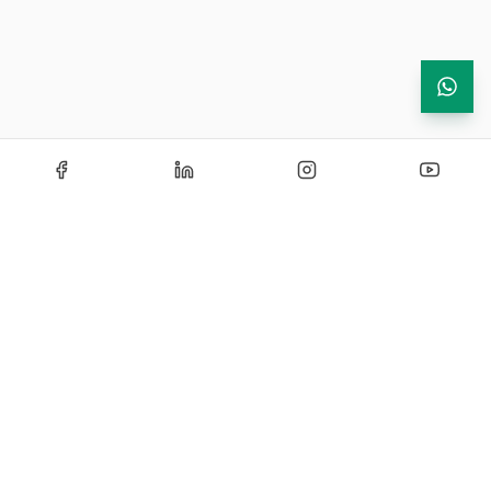
Echipamente de testare si instrumentatie industriala —
solutii certificate si personalizate pentru laboratoare de
cercetare, control si productie.