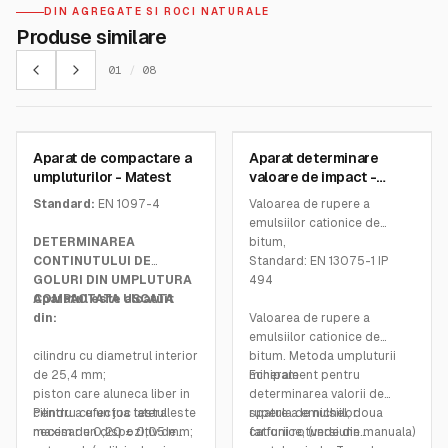
DIN AGREGATE SI ROCI NATURALE
Produse similare
01
/
08
MATEST
MATEST
Aparat de compactare a
Aparat determinare
SKU:
A124
SKU:
B090
umpluturilor - Matest
valoare de impact -
Matest
Standard:
EN 1097-4
Valoarea de rupere a
emulsiilor cationice de
DETERMINAREA
bitum,
CONTINUTULUI DE
Standard: EN 13075-1 IP
GOLURI DIN UMPLUTURA
494
COMPACTATA USCATA
Aparatul este alcatuit
din:
Valoarea de rupere a
emulsiilor cationice de
cilindru cu diametrul interior
bitum. Metoda umpluturii
de 25,4 mm;
minerale
Echipament pentru
piston care aluneca liber in
determinarea valorii de
cilindru cu un joc lateral
Pentru a efectua testul este
rupere a emulsiilor
spatula de nichel, doua
maxim de 0,20 ± 0,05 mm;
necesar un dispozitiv de
cationice, (versiune manuala)
farfurii rotunde din