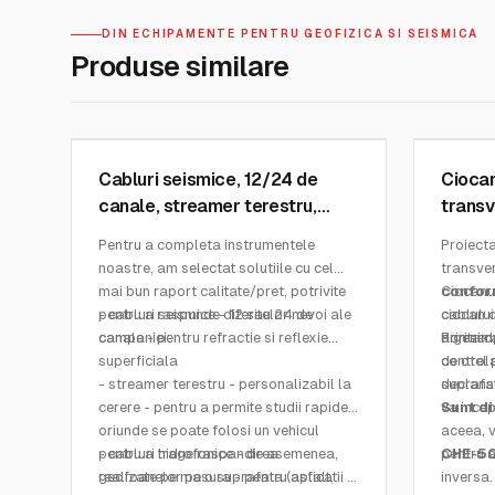
DIN ECHIPAMENTE PENTRU GEOFIZICA SI SEISMICA
Produse similare
PASI MEASURING INSTRUMENTS
PASI MEA
SKU:
CS 12-24
SKU:
CHE
Cabluri seismice, 12/24 de
Ciocan
canale, streamer terestru,
transv
cabluri hidrofonice - PASI
CHE, P
Pentru a completa instrumentele
Proiecta
noastre, am selectat solutiile cu cel
transve
mai bun raport calitate/pret, potrivite
confor
Ciocanul
pentru a raspunde diferitelor nevoi ale
- cabluri seismice - 12 sau 24 de
ciocan c
cablului
campaniei:
canale - pentru refractie si reflexie
a gener
dorita d
Prin sim
superficiala
control
de otel 
- streamer terestru - personalizabil la
suprafa
declansa
cerere - pentru a permite studii rapide
va incep
Sunt d
oriunde se poate folosi un vehicul
aceea, 
pentru a trage raspandirea
- cabluri hidrofonice - de asemenea,
pentru a
CHE-50
geofoanelor pe o suprafata (asfalt,
realizate pe masura - pentru aplicatii in
inversa.