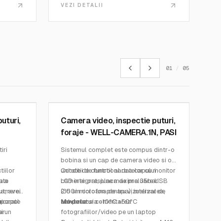
VEZI DETALII
01
/
05
PASI MEASURING INSTRUMENTS
SKU:
WELL-CAMERA.1N
uturi,
Camera video, inspectie puturi,
foraje - WELL-CAMERA.1N, PASI
iri
Sistemul complet este compus dintr-o
bobina si un cap de camera video si o
tiilor
unitate de control al datelor cu monitor
Conditii de functionare a capului
ate
u a
LCD integrat, placa de preluare USB
camerei: presiune maxima 35bar
camerei
ut, aveti
2.0 si microfon pentru vizualizarea,
(350m coloana de apa), interval de
rporate
u capul
ui
salvarea si comentarea
temperatura -10°C +50°C
Modele:
i un
ar
fotografiilor/video pe un laptop