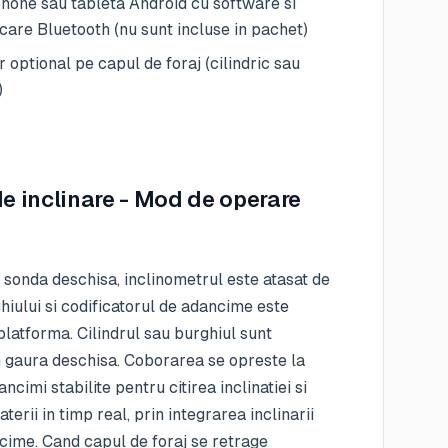
one sau tableta Android cu software si
are Bluetooth (nu sunt incluse in pachet)
 optional pe capul de foraj (cilindric sau
)
de inclinare - Mod de operare
 sonda deschisa, inclinometrul este atasat de
hiului si codificatorul de adancime este
platforma. Cilindrul sau burghiul sunt
n gaura deschisa. Coborarea se opreste la
ncimi stabilite pentru citirea inclinatiei si
terii in timp real, prin integrarea inclinarii
cime. Cand capul de foraj se retrage