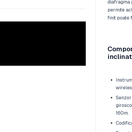
diafragma p
permite act
finit poate
Compon
inclinat
Instrum
wireles
Senzor 
girosco
160m.
Codific