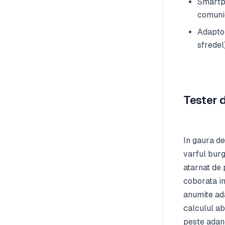
Smartph
comunic
Adaptor
sfredel
Tester 
In gaura de
varful burg
atarnat de 
coborata i
anumite ada
calculul aba
peste adan