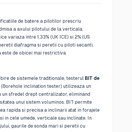
ficatiile de batere a pilotilor prescriu
misa a axului pilotului de la verticala.
pice variaza intre 1,33% (UK ICE) si 2% (US
eretii diafragma si peretii cu piloti secanti,
a este de obicei mai restrictiva.
ire de sistemele traditionale, testerul
BIT de
(Borehole inclination tester) utilizeaza un
u un sfredel drept centralizator, eliminand
sitatea unui sistem voluminos. BIT permite
a rapida si precisa a inclinarii atat in forajele
 si in cele umede, verticale sau inclinate. In
jului, gaurile de sonda mari si peretii cu