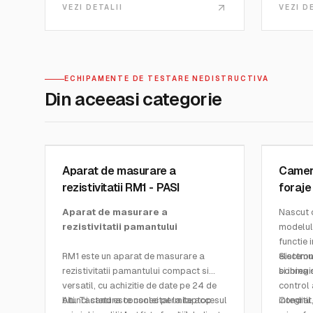
VEZI DETALII
VEZI D
ECHIPAMENTE DE TESTARE NEDISTRUCTIVA
Din aceeasi categorie
PASI MEASURING INSTRUMENTS
PASI MEA
SKU:
RM1
SKU:
WEL
Aparat de masurare a
Camera
rezistivitatii RM1 - PASI
foraje
Aparat de masurare a
Nascut 
rezistivitatii pamantului
modelul
functie 
RM1 este un aparat de masurare a
electron
Sistemu
rezistivitatii pamantului compact si
si inreg
bobina d
versatil, cu achizitie de date pe 24 de
control 
biti. Tastatura consolei permite accesul
Atunci cand este conectat la laptop
integrat
Conditii