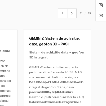
01
/
03
PASI MEASURING INSTRUMENTS
SKU:
GEMINI2
GEMINI2, Sistem de achizitie,
date, geofon 3D - PASI
seismic
Sistem de achizitie date + geofon
3D integrat
izat,
chizitia
GEMINI-2 este o solutie compacta
nsmitand
tante
pentru analiza frecventei HVSR, MASW
,4 -
afia
si a rezonantei cladirilor: o singura
e
tensiilor
carcasa impermeabila cu un ansamblu
DESCOPERITI SOLUTIILE GEMINI2
l de
integrat de geofoni 3D de joasa
ator Tx
acestuia
frecventa si inalta performanta
pentru HVSR / NAKAMURA
atorul
t pentru
(senzori cuplati corespunzator la 2 Hz)
e
(spatii
si o placa puternica de inregistrare a
Datorita software-ului de achizitie
 se
,