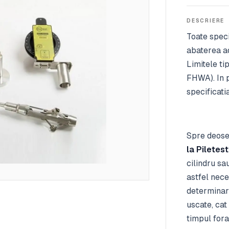
DESCRIERE
Toate speci
abaterea ad
Limitele ti
FHWA). In p
specificati
Spre deoseb
la Piletest
cilindru sa
astfel nece
determinare
uscate, cat
timpul fora