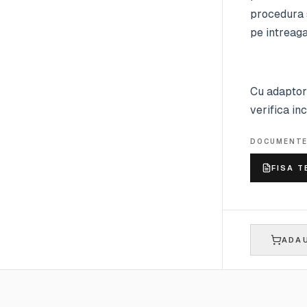
procedura s
pe intreag
Cu adaptor
verifica inc
DOCUMENT
FISA T
ADAU