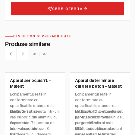
CERE OFERTA
DIN BETON SI PREFABRICATE
Produse similare
01
/
07
MATEST
MATEST
Aparat aer oclus 7L -
Aparat determinare
SKU:
C198
SKU:
C172
Matest
curgere beton - Matest
Echipamentul este in
Echipamentul este in
conformitate cu
conformitate cu
specificatiile standardului
specificatiile standardului
EN 1250-7 si consta intr-un
Caracteristici:
EN 12350-10 si este utilizat
Este aplicabil betonului cu
vas cilindric din aluminiu cu
pentru a determina
agregate de dimensiuni de
capac etans si pompa de
Capacitate: 7 L
curgerea limitata a
pana la 25 mm si este
aer incorporate, un
Interval continut aer: 0 –
betonului autocompactant
alcatuit din:
C172 – cutie din otel
manometru cu diametru
100%
proaspat amestecat si
inoxidabil, in forma de L,