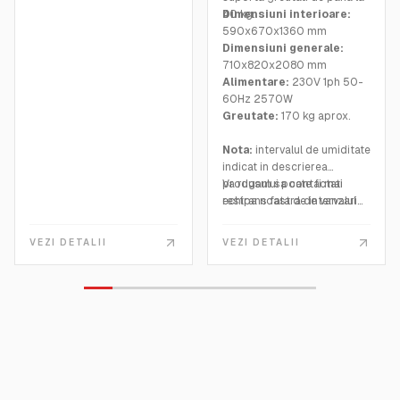
40 kg.
Dimensiuni interioare:
590x670x1360 mm
Dimensiuni generale:
710x820x2080 mm
Alimentare:
230V 1ph 50-
60Hz 2570W
Greutate:
170 kg aprox.
Nota:
intervalul de umiditate
indicat in descrierea
produsului poate fi mai
Va rugam sa contactati
restrans fata de intervalul
echipa noastra de vanzari
dat, in functie de
pentru a investiga
temperatura selectata.
adecvarea pentru cerintele
VEZI DETALII
VEZI DETALII
C313N, C313-01N si C316N
dvs.
nu sunt echipate cu sistemul
de control pentru
procedurile de maturare
care necesita monitorizarea
CO2.