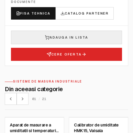
DOCUMENTE
FISA TEHNICA
CATALOG PARTENER
ADAUGA IN LISTA
CERE OFERTA
SISTEME DE MASURA INDUSTRIALE
Din aceeasi categorie
01
/
21
VAISALA
VAISALA
Aparat de masurare a
Calibrator de umiditate
SKU:
HM40
SKU:
HMK15
umiditatii si temperaturii
HMK15, Vaisala